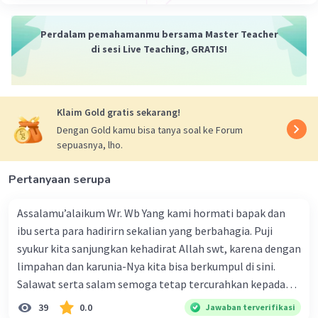
diri Gus Dur yang diungkapkan dalam kutipan
biografi tersebut adalah "Ide-ide dan
Perdalam pemahamanmu bersama Master Teacher
pemikirannya terus berkembang dan ia
di sesi Live Teaching, GRATIS!
mengabdikan hidupnya untuk rakyat." karena
inilah almarhum Gus Dur menjadi disayang oleh
semua kalangan, dibuktikan pada kutipan
"Almarhum Gus Dur adalah tokoh besar, disayang
Klaim Gold gratis sekarang!
semua kalangan karena ide-ide dan pemikirannya
Dengan Gold kamu bisa tanya soal ke Forum
yang terus hidup dan berkembang. Gus Dur
sepuasnya, lho.
adalah tokoh langka "nyeleneh", kaya ide, dan
mengabdikan sepenuh hidupnya untuk rakyat."
Pertanyaan serupa
Dengan demikian, jawaban yang tepat adalah
Assalamu’alaikum Wr. Wb Yang kami hormati bapak dan
pilihan E.
ibu serta para hadirirn sekalian yang berbahagia. Puji
syukur kita sanjungkan kehadirat Allah swt, karena dengan
·
0.0
(
0
)
Balas
Beri Rating
limpahan dan karunia-Nya kita bisa berkumpul di sini.
Salawat serta salam semoga tetap tercurahkan kepada
junjungan Nabi besar Muhammad saw, karena beliau
39
0.0
Jawaban terverifikasi