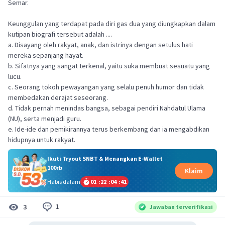
Semar.
Keunggulan yang terdapat pada diri gas dua yang diungkapkan dalam
kutipan biografi tersebut adalah ....
a. Disayang oleh rakyat, anak, dan istrinya dengan setulus hati
mereka sepanjang hayat.
b. Sifatnya yang sangat terkenal, yaitu suka membuat sesuatu yang
lucu.
c. Seorang tokoh pewayangan yang selalu penuh humor dan tidak
membedakan derajat seseorang.
d. Tidak pernah menindas bangsa, sebagai pendiri Nahdatul Ulama
(NU), serta menjadi guru.
e. Ide-ide dan pemikirannya terus berkembang dan ia mengabdikan
hidupnya untuk rakyat.
Ikuti Tryout SNBT & Menangkan E-Wallet
100rb
Klaim
Habis dalam
01
:
22
:
04
:
40
1
3
Jawaban terverifikasi