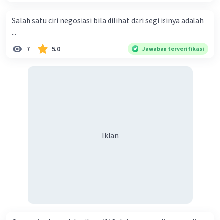
menyiarkan agama yang haq, yakni agama islam, agama
yang diridai oleh Allah swt. Semoga kita sekalian termasuk
Salah satu ciri negosiasi bila dilihat dari segi isinya adalah
ke dalam umat-Nya yang diberkahi. Amin ya rabbal alamin.
...
Hadirin sekalian yang berbahagia! Dirasa amat penting
Iklan
7
5.0
Jawaban terverifikasi
sekali jiwa sosial untuk diterapkan di lingkungan keluarga,
sanak saudara, bahkan juga di masyarakat luas. Karena
dengan jiwa sosial, maka terjalinlah di antara kita saling
tolong-menolong, dan kasih sayang. Sehngga orang-
orang yang butuh akan pertolongan kita, akan
mendapatkan haq-Nya. Perhatikan kalimat berikut! Puji
syukur kita sanjungkan kehadirat Allah swt, karena dengan
Iklan
limpahan karuniaNya kita bisa berkumpul di sini. Kalimat
tersebut termasuk …. A. salam pembuka B. ucapan terima
kasih C. pengenalan topik D. tema E. judul