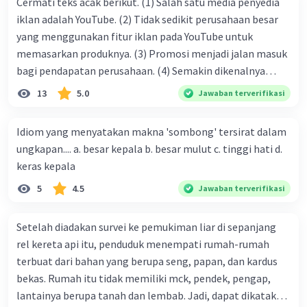
Cermati teks acak berikut. (1) Salah satu media penyedia
iklan adalah YouTube. (2) Tidak sedikit perusahaan besar
yang menggunakan fitur iklan pada YouTube untuk
memasarkan produknya. (3) Promosi menjadi jalan masuk
bagi pendapatan perusahaan. (4) Semakin dikenalnya
suatu produk oleh konsumen, semakin besar pula peluang
13
5.0
Jawaban terverifikasi
penjualan produk. (5) Hal ini disebabkan iklan atau
promosi merupakan cara untuk mengenalkan produk
Idiom yang menyatakan makna 'sombong' tersirat dalam
perusahaan kepada konsumen. Urutan yang tepat agar
ungkapan.... a. besar kepala b. besar mulut c. tinggi hati d.
menjadi teks eksposisi yang padu adalah .... A. (1)-(2)-(3)-
keras kepala
(4)-(5) B. (2)-(1)-(3)-(4)-(5) C. (3)-(1)-(2)-(5)-(4) D. (3)-(5)-
5
4.5
Jawaban terverifikasi
(4)-(1)-(2) E. (5)-(1)-(3)-(4)-(2)
Setelah diadakan survei ke pemukiman liar di sepanjang
rel kereta api itu, penduduk menempati rumah-rumah
terbuat dari bahan yang berupa seng, papan, dan kardus
bekas. Rumah itu tidak memiliki mck, pendek, pengap,
lantainya berupa tanah dan lembab. Jadi, dapat dikatakan