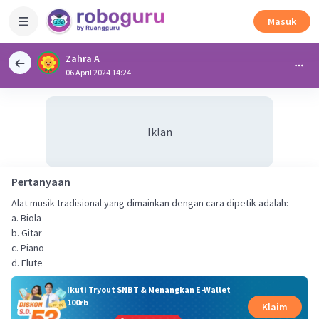
Masuk
Zahra A
06 April 2024 14:24
Iklan
Pertanyaan
Alat musik tradisional yang dimainkan dengan cara dipetik adalah:
a. Biola
b. Gitar
c. Piano
d. Flute
Ikuti Tryout SNBT & Menangkan E-Wallet
100rb
Klaim