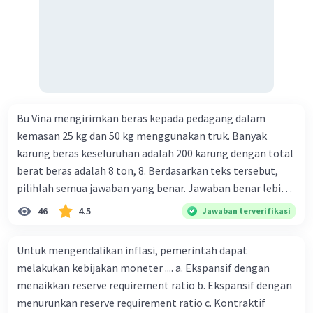
Bu Vina mengirimkan beras kepada pedagang dalam
kemasan 25 kg dan 50 kg menggunakan truk. Banyak
karung beras keseluruhan adalah 200 karung dengan total
berat beras adalah 8 ton, 8. Berdasarkan teks tersebut,
pilihlah semua jawaban yang benar. Jawaban benar lebih
dari satu. Banyak karung beras kemasan 25 kg adalah 50
46
4.5
Jawaban terverifikasi
buah. Banyak karung beras kemasan 50 kg adalah 150
buah. Total berat beras dalam kemasan 25 kg adalah 2
Untuk mengendalikan inflasi, pemerintah dapat
ton. Perbandingan berat beras kemasan 25 kg dan 50 kg
melakukan kebijakan moneter .... a. Ekspansif dengan
dalam truk adalah 1: 3. 9. Berdasarkan teks tersebut, jika
menaikkan reserve requirement ratio b. Ekspansif dengan
biaya setiap beras karung kecil adalah Rp7.500 dan karung
menurunkan reserve requirement ratio c. Kontraktif
besar Rp14.000, berapakah biaya angkut semua beras yang