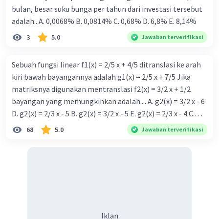
bulan, besar suku bunga per tahun dari investasi tersebut
adalah.. A. 0,0068% B. 0,0814% C. 0,68% D. 6,8% Ε. 8,14%
3
5.0
Jawaban terverifikasi
Sebuah fungsi linear f1(x) = 2/5 x + 4/5 ditranslasi ke arah
kiri bawah bayangannya adalah g1(x) = 2/5 x + 7/5 Jika
matriksnya digunakan mentranslasi f2(x) = 3/2 x + 1/2
bayangan yang memungkinkan adalah.... A. g2(x) = 3/2 x - 6
D. g2(x) = 2/3 x - 5 B. g2(x) = 3/2 x - 5 E. g2(x) = 2/3 x - 4 C.
g{2}(x) = 3/2 x + 5
68
5.0
Jawaban terverifikasi
Iklan