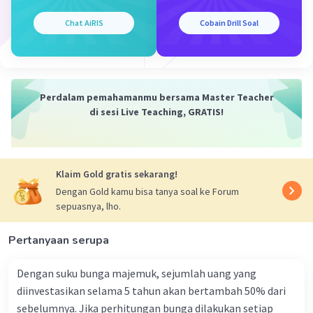
dimainkan dengan cara dipetik, umumnya
menggunakan jari maupun plektrum. Gitar
Chat AiRIS
Cobain Drill Soal
terbentuk atas sebuah bagian tubuh pokok
dengan bagian leher yang padat sebagai tempat
senar yang umumnya berjumlah enam
didempetkan. Gitar secara tradisional dibentuk
Perdalam pemahamanmu bersama Master Teacher
dari berbagai jenis kayu dengan senar yang
di sesi Live Teaching, GRATIS!
terbuat dari nilon maupun baja. Beberapa gitar
modern dibuat dari material polikarbonat.
Secara umum, gitar terbagi atas 2 jenis: akustik
dan elektrik.
Klaim Gold gratis sekarang!
Dengan Gold kamu bisa tanya soal ke Forum
·
0.0
(
0
)
Balas
Beri Rating
sepuasnya, lho.
Pertanyaan serupa
Dengan suku bunga majemuk, sejumlah uang yang
diinvestasikan selama 5 tahun akan bertambah 50% dari
sebelumnya. Jika perhitungan bunga dilakukan setiap