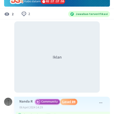
Habis dalam
02
:
17
:
17
:
55
2
2
Jawaban terverifikasi
Iklan
Nanda R
Community
Level 89
06 April 2024 14:29