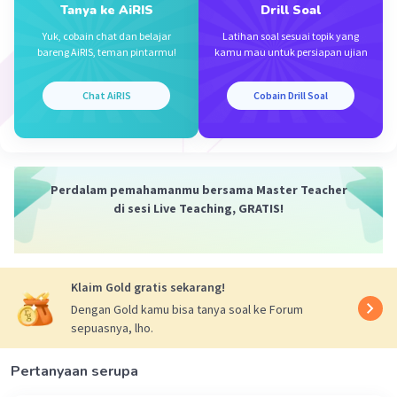
Transfer Teknologi dan Ilmu
Tanya ke AiRIS
Drill Soal
Pengetahuan:
Perdagangan
Yuk, cobain chat dan belajar
Latihan soal sesuai topik yang
memungkinkan masuknya barang-barang
bareng AiRIS, teman pintarmu!
kamu mau untuk persiapan ujian
modal dan mesin canggih serta
pengetahuan teknis dari negara maju
Chat AiRIS
Cobain Drill Soal
untuk mempercepat modernisasi industri
nasional.
2. Faktor Pendorong Integrasi Sosial di
Perdalam pemahamanmu bersama Master Teacher
di sesi Live Teaching, GRATIS!
Indonesia
Berdasarkan materi sosiologi umum, faktor
pendorongnya meliputi:
Klaim Gold gratis sekarang!
Toleransi:
Sikap saling menghargai
Dengan Gold kamu bisa tanya soal ke Forum
perbedaan kebudayaan.
sepuasnya, lho.
Perkawinan Campuran (Amalgamasi):
Penyatuan dua keluarga dari latar
Pertanyaan serupa
belakang berbeda.