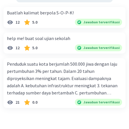
batas maksimal jumlah (unit atau berat)
suatu barang yang boleh diimpor dalam
Buatlah kalimat berpola S-O-P-K!
jangka waktu tertentu untuk melindungi
produsen domestik dari banjirnya barang
12
5.0
Jawaban terverifikasi
luar negeri.
help me! buat soal ujian sekolah
4. Perbedaan Integrasi Normatif, Fungsional,
12
5.0
Jawaban terverifikasi
dan Koersif
Penduduk suatu kota berjumlah 500.000 jiwa dengan laju
Integrasi Normatif:
Terbentuk
pertumbuhan 3% per tahun. Dalam 20 tahun
berdasarkan norma-norma yang berlaku di
diproyeksikan meningkat tajam. Evaluasi dampaknya
masyarakat.
adalah A. kebutuhan infrastruktur meningkat 3. tekanan
terhadap sumber daya bertambah C. pertumbuhan
Contoh:
Semboyan
Bhinneka
eksponensial berdampak jangka panjang D. tidak
Tunggal Ika
yang menyatukan
21
0.0
Jawaban terverifikasi
memengaruhi tata ruang E. proyeksi penduduk penting
masyarakat Indonesia yang berbeda
untuk perencanaan
suku dan agama.
Integrasi Fungsional:
Terbentuk karena