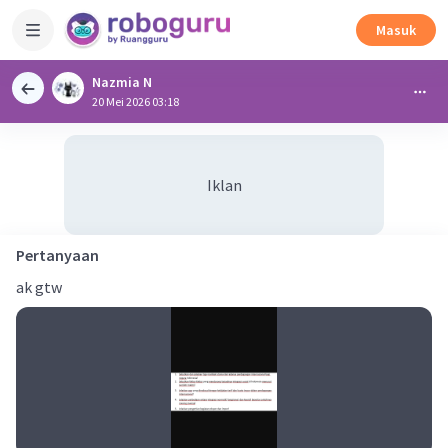
Masuk
Nazmia N
20 Mei 2026 03:18
Iklan
Pertanyaan
ak gtw