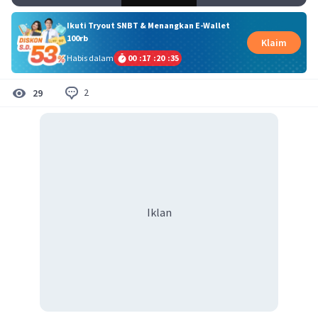
Ikuti Tryout SNBT & Menangkan E-Wallet
100rb
Klaim
Habis dalam
00
:
17
:
20
:
35
2
29
Iklan