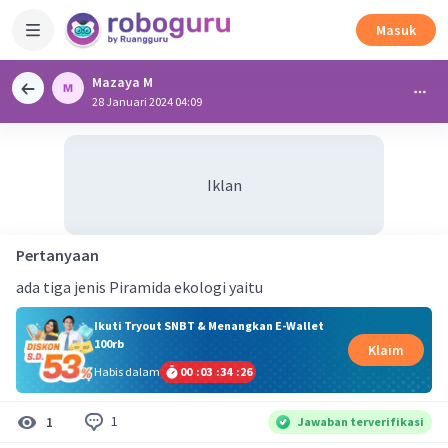
Masuk
Mazaya M
28 Januari 2024 04:09
Iklan
Pertanyaan
ada tiga jenis Piramida ekologi yaitu
Ikuti Tryout SNBT & Menangkan E-Wallet
100rb
Klaim
Habis dalam
00
:
03
:
34
:
25
1
1
Jawaban terverifikasi