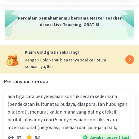
Iklan
Perdalam pemahamanmu bersama Master Teacher
di sesi Live Teaching, GRATIS!
Klaim Gold gratis sekarang!
Dengan Gold kamu bisa tanya soal ke Forum
sepuasnya, lho.
Pertanyaan serupa
ada tiga cara penyelesaian konflik secara sederhana
(pendekatan kultur atau budaya, diaspora, fan hubungan
bilateral), menurut kalian mana yang paling efektif,
berilah alasannya dari 5 penyelesaian konflik secara
internasional (negosiasi, mediasi dan jasa-jasa baik,
konsiliasi, penyelidikan, dan penyelesaian di bawah
37
5.0
Jawaban terverifikasi