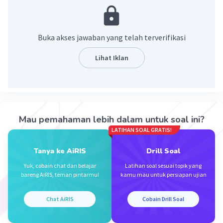
Piramida Jumlah menunjukkan jumlah
organisme dalam tiap tingkatan trofik.
2. Piramida Biomassa
Buka akses jawaban yang telah terverifikasi
Piramida Biomassa menunjukkan berat
organisme hidup dari masing-masing tingkatan
Lihat Iklan
trofik.
3. Piramida Energi
Piramida energi menunjukkan jumlah energi
setiap tingkatan trofik.
Semoga membantu :)
Mau pemahaman lebih dalam untuk soal ini?
LATIHAN SOAL GRATIS!
·
5.0
(
1
)
Balas
Beri Rating
Tanya ke AiRIS
Drill Soal
Yuk, cobain chat dan belajar
Latihan soal sesuai topik yang
bareng AiRIS, teman pintarmu!
kamu mau untuk persiapan ujian
Chat AiRIS
Cobain Drill Soal