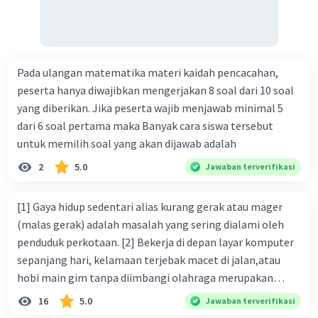
didirikan lembaga keuangan non-Bank / bukan bank 18.
maksud dengan kegiatan menghimpun dana yang
dilakukan perbankan 19. tugas Bank Indonesia 20. tugas
Bank Umum 21. kegiatan lembaga keuangan non-Bank 22.
Pada ulangan matematika materi kaidah pencacahan,
kelembagaan keuangan non-bank yang memiliki kegiatan
peserta hanya diwajibkan mengerjakan 8 soal dari 10 soal
yang dilakukan dengan operasi simpan pinjam 23.
yang diberikan. Jika peserta wajib menjawab minimal 5
Lembaga keuangan non bank yang memiliki fungsi
dari 6 soal pertama maka Banyak cara siswa tersebut
sebagai penggerak investasi dengan memperhatikan dan
untuk memilih soal yang akan dijawab adalah
memasukan surat berharga 24. Nama lembaga keuangan
non bank yang bertugas mengatasi para rensumen 25.
2
5.0
Jawaban terverifikasi
Ciri" dari masyarakat ekonomi abad ke 21
[1] Gaya hidup sedentari alias kurang gerak atau mager
(malas gerak) adalah masalah yang sering dialami oleh
penduduk perkotaan. [2] Bekerja di depan layar komputer
sepanjang hari, kelamaan terjebak macet di jalan,atau
hobi main gim tanpa diimbangi olahraga merupakan
bentuk dari gaya hidup sedentari. [3] Jika Anda termasuk
16
5.0
Jawaban terverifikasi
salah satu orang yang sering melakukan berbagai