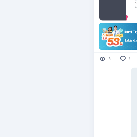
Ikuti T
Habis d
2
3