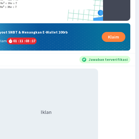
ryout SNBT & Menangkan E-Wallet 100rb
Klaim
alam
01
:
11
:
03
:
16
Jawaban terverifikasi
Iklan