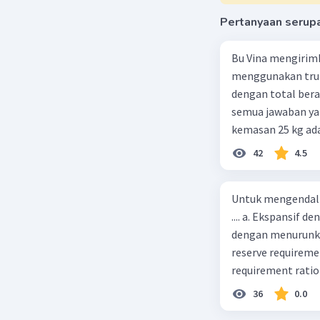
Pertanyaan serup
Bu Vina mengirim
menggunakan truk
dengan total berat
semua jawaban yan
kemasan 25 kg ada
buah. Total berat
42
4.5
beras kemasan 25 k
tersebut, jika bia
Untuk mengendali
Rp14.000, berapak
.... a. Ekspansif 
Vina? A. Rp2.540.0
dengan menurunka
reserve requireme
requirement ratio e
Indonesia melakuka
36
0.0
Menimbulkan infl