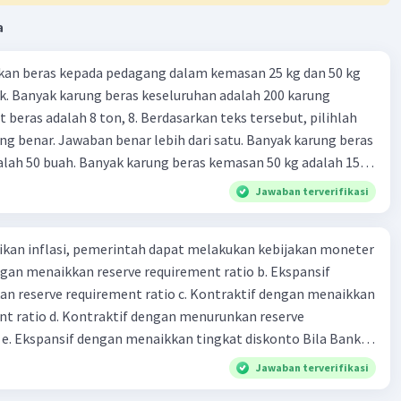
a
kan beras kepada pedagang dalam kemasan 25 kg dan 50 kg
. Banyak karung beras keseluruhan adalah 200 karung
 beras adalah 8 ton, 8. Berdasarkan teks tersebut, pilihlah
g benar. Jawaban benar lebih dari satu. Banyak karung beras
lah 50 buah. Banyak karung beras kemasan 50 kg adalah 150
 beras dalam kemasan 25 kg adalah 2 ton. Perbandingan berat
Jawaban terverifikasi
g dan 50 kg dalam truk adalah 1: 3. 9. Berdasarkan teks
ya setiap beras karung kecil adalah Rp7.500 dan karung besar
kan inflasi, pemerintah dapat melakukan kebijakan moneter
ah biaya angkut semua beras yang harus dibayar oleh Bu
dengan menaikkan reserve requirement ratio b. Ekspansif
00 C. Rp2.312.000 B. Rp2.475.000 D. Rp2.280.000
n reserve requirement ratio c. Kontraktif dengan menaikkan
nt ratio d. Kontraktif dengan menurunkan reserve
. Ekspansif dengan menaikkan tingkat diskonto Bila Bank
n kebijakan moneter ekspansif, ceteris paribus maka .... a.
Jawaban terverifikasi
asi di mana bentuk kurva jumlah uang beredar (penawaran