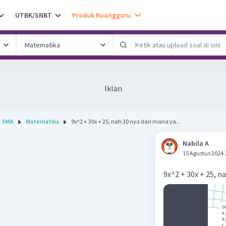
UTBK/SNBT
Produk Ruangguru
Iklan
SMA
Matematika
9x^2 + 30x + 25, nah 30 nya dari mana ya...
Nabila A
15 Agustus 2024 
9x^2 + 30x + 25, n