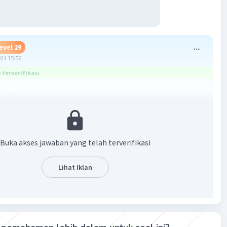
evel 29
024 15:56
terverifikasi
(fog)(x)
 4(3x+5) + 2
30x-12x-20+2
Buka akses jawaban yang telah terverifikasi
7
psi d ya
Lihat Iklan
·
5.0
(
1
)
Balas
ating
Level 73