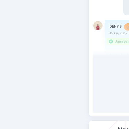
DENY S
L
15 Agustus 2
Jawaban 
f(g(x)) = 
f(3x+5)
2
=(3x+5)
-
2
= 9x
+25+
2
9x
+18x+
hasilnya o
Beri R
Larasati N