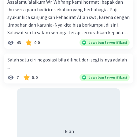
Assalamu’alaikum Wr. Wb Yang kami hormati bapak dan
ibu serta para hadirirn sekalian yang berbahagia. Puji
syukur kita sanjungkan kehadirat Allah swt, karena dengan
limpahan dan karunia-Nya kita bisa berkumpul di sini.
Salawat serta salam semoga tetap tercurahkan kepada
junjungan Nabi besar Muhammad saw, karena beliau
43
0.0
Jawaban terverifikasi
menyiarkan agama yang haq, yakni agama islam, agama
yang diridai oleh Allah swt. Semoga kita sekalian termasuk
Salah satu ciri negosiasi bila dilihat dari segi isinya adalah
ke dalam umat-Nya yang diberkahi. Amin ya rabbal alamin.
...
Hadirin sekalian yang berbahagia! Dirasa amat penting
7
5.0
Jawaban terverifikasi
sekali jiwa sosial untuk diterapkan di lingkungan keluarga,
sanak saudara, bahkan juga di masyarakat luas. Karena
dengan jiwa sosial, maka terjalinlah di antara kita saling
tolong-menolong, dan kasih sayang. Sehngga orang-
orang yang butuh akan pertolongan kita, akan
mendapatkan haq-Nya. Perhatikan kalimat berikut! Puji
syukur kita sanjungkan kehadirat Allah swt, karena dengan
Iklan
limpahan karuniaNya kita bisa berkumpul di sini. Kalimat