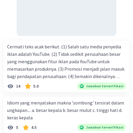
tersebut termasuk …. A. salam pembuka B. ucapan terima
kasih C. pengenalan topik D. tema E. judul
Cermati teks acak berikut. (1) Salah satu media penyedia
iklan adalah YouTube. (2) Tidak sedikit perusahaan besar
yang menggunakan fitur iklan pada YouTube untuk
memasarkan produknya. (3) Promosi menjadi jalan masuk
bagi pendapatan perusahaan. (4) Semakin dikenalnya
suatu produk oleh konsumen, semakin besar pula peluang
14
5.0
Jawaban terverifikasi
penjualan produk. (5) Hal ini disebabkan iklan atau
promosi merupakan cara untuk mengenalkan produk
Idiom yang menyatakan makna 'sombong' tersirat dalam
perusahaan kepada konsumen. Urutan yang tepat agar
ungkapan.... a. besar kepala b. besar mulut c. tinggi hati d.
menjadi teks eksposisi yang padu adalah .... A. (1)-(2)-(3)-
keras kepala
(4)-(5) B. (2)-(1)-(3)-(4)-(5) C. (3)-(1)-(2)-(5)-(4) D. (3)-(5)-
5
4.5
Jawaban terverifikasi
(4)-(1)-(2) E. (5)-(1)-(3)-(4)-(2)