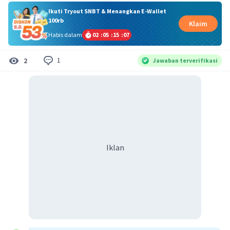
Ikuti Tryout SNBT & Menangkan E-Wallet
100rb
Klaim
Habis dalam
02
:
05
:
15
:
07
1
2
Jawaban terverifikasi
Iklan