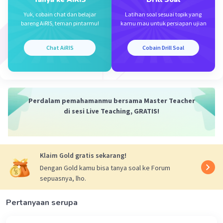
Yuk, cobain chat dan belajar
Latihan soal sesuai topik yang
bareng AiRIS, teman pintarmu!
kamu mau untuk persiapan ujian
Chat AiRIS
Cobain Drill Soal
Iklan
Perdalam pemahamanmu bersama Master Teacher
di sesi Live Teaching, GRATIS!
Klaim Gold gratis sekarang!
Dengan Gold kamu bisa tanya soal ke Forum
sepuasnya, lho.
Pertanyaan serupa