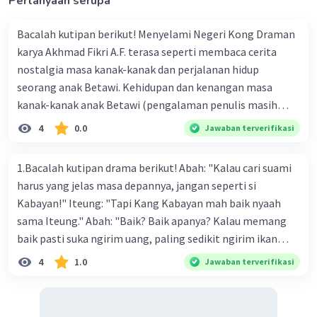
Pertanyaan serupa
Bacalah kutipan berikut! Menyelami Negeri Kong Draman
karya Akhmad Fikri A.F. terasa seperti membaca cerita
nostalgia masa kanak-kanak dan perjalanan hidup
seorang anak Betawi. Kehidupan dan kenangan masa
kanak-kanak anak Betawi (pengalaman penulis masih
kecil) terbaca jelas di buku ini. Walaupun penulis
4
0.0
Jawaban terverifikasi
menuangkan pengalamannya dalam bentuk sajak atau
puisi, pesan-pesan modal dalam buku ini dapat dengan
1.Bacalah kutipan drama berikut! Abah: "Kalau cari suami
mudah dicerna oleh pembaca. Hal ini mungkin disebabkan
harus yang jelas masa depannya, jangan seperti si
oleh penulis tidak ingin larut dalam metafora yang
Kabayan!" Iteung: "Tapi Kang Kabayan mah baik nyaah
berlebihan. Jika penulis menggunakan bahasa metafora,
sama Iteung." Abah: "Baik? Baik apanya? Kalau memang
orang-orang awam kesulitan memahami sajak-pajaknya.
baik pasti suka ngirim uang, paling sedikit ngirim ikan
Pernyataan yang sesuai dengan isi kutipan buku tersebut
kesenangan Abah. Ikan gurame!" Ambu: "Abah teh
4
1.0
Jawaban terverifikasi
adalah .... A. buku Negeri Kong Draman karya Akhmad Fikri
kumaha. Apa-apa selalu saja diukur pakai uang." Tokoh
A.F. berisi pesan moral yang mudah dicerna oleh pembaca
Iteung pada kutipan drama tersebut akan lebih menarik
B. buku Negeri Kong Draman menceritakan kehidupan
jika menggunakan kostum a. celana panjang dan kaos