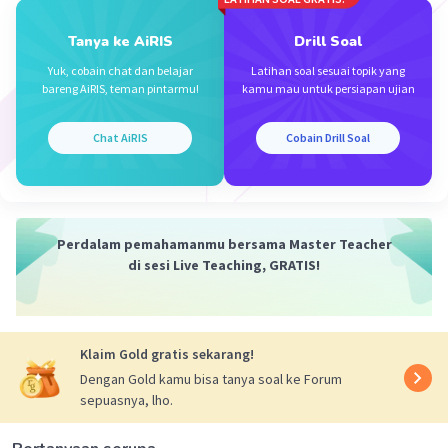
Mengapa jawabannya perkenalan kak? Krn sudah
terlihat pada kalimat "Ia adalah seorang penjual
Tanya ke AiRIS
Drill Soal
Koran yg bernama Doni" dan juga pada paragraf
Yuk, cobain chat dan belajar
Latihan soal sesuai topik yang
semua kalimatnya tentang pembukaan cerita.
bareng AiRIS, teman pintarmu!
kamu mau untuk persiapan ujian
·
5.0
(
1
)
Balas
Beri Rating
Chat AiRIS
Cobain Drill Soal
Perdalam pemahamanmu bersama Master Teacher
di sesi Live Teaching, GRATIS!
Klaim Gold gratis sekarang!
Dengan Gold kamu bisa tanya soal ke Forum
sepuasnya, lho.