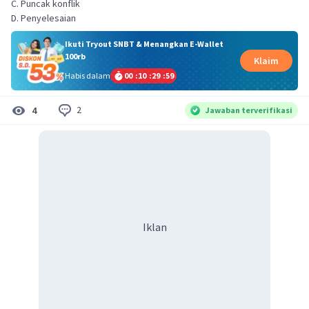
C. Puncak konflik
D. Penyelesaian
Ikuti Tryout SNBT & Menangkan E-Wallet
100rb
Klaim
Habis dalam
00
:
10
:
29
:
59
2
4
Jawaban terverifikasi
Iklan