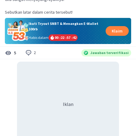
Sebutkan latar dalam cerita tersebut!
Ikuti Tryout SNBT & Menangkan E-Wallet
100rb
Klaim
Habis dalam
00
:
22
:
57
:
42
2
5
Jawaban terverifikasi
Iklan