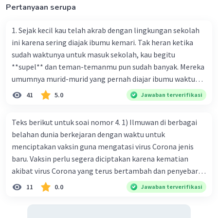
Pertanyaan serupa
1. Sejak kecil kau telah akrab dengan lingkungan sekolah
ini karena sering diajak ibumu kemari. Tak heran ketika
sudah waktunya untuk masuk sekolah, kau begitu
**supel** dan teman-temanmu pun sudah banyak. Mereka
umumnya murid-murid yang pernah diajar ibumu waktu
kelas satu. Sedangkan aku? Aku waktu itu baru saja pindah
41
5.0
Jawaban terverifikasi
ke kota kecil ini. Makna kata bercetak tebal dalam kutipan
cerpen tersebut adalah .... A. ramah C. santun B. sopan D.
Teks berikut untuk soai nomor 4. 1) Ilmuwan di berbagai
baik
belahan dunia berkejaran dengan waktu untuk
menciptakan vaksin guna mengatasi virus Corona jenis
baru. Vaksin perlu segera diciptakan karena kematian
akibat virus Corona yang terus bertambah dan penyebaran
virus yang kian meluas. 2) Pada Jum'at (7-2-2020), Komisi
11
0.0
Jawaban terverifikasi
Kesehatan Nasional Cina mencatat jumlah kematian
akibat virus Corona baru telah mencapai 636 kasus,