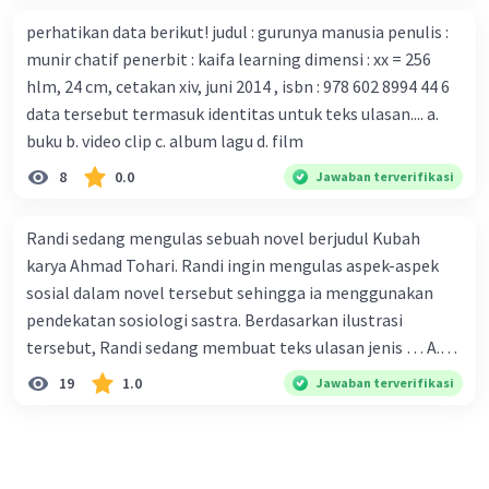
Pemerintah Australia telah tanggap menghadapi
perhatikan data berikut! judul : gurunya manusia penulis :
serangan virus Corona dengan menemukan vaksin virus
munir chatif penerbit : kaifa learning dimensi : xx = 256
tersebut. B. Para ilmuan perlu segera mempelajari virus
hlm, 24 cm, cetakan xiv, juni 2014 , isbn : 978 602 8994 44 6
corona yang menjadi masalah besar bagi kesehatan dunia
data tersebut termasuk identitas untuk teks ulasan.... a.
karena persebarannya sangat cepat. C. Masyarakat perlu
buku b. video clip c. album lagu d. film
mawas diri dan menjaga kesehatan dalam menghadapi
serangan virus corona yang mulai menyebar di Indonesia,
8
0.0
Jawaban terverifikasi
D. Virus corona menjadi masalah besar bagi kesehatan
manusia.
Randi sedang mengulas sebuah novel berjudul Kubah
karya Ahmad Tohari. Randi ingin mengulas aspek-aspek
sosial dalam novel tersebut sehingga ia menggunakan
pendekatan sosiologi sastra. Berdasarkan ilustrasi
tersebut, Randi sedang membuat teks ulasan jenis … A.
deskriptif B. objektif C. informatif D. kritis
19
1.0
Jawaban terverifikasi