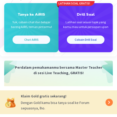
LATIHAN SOAL GRATIS!
Vincent M
Community
Level 73
Tanya ke AiRIS
Drill Soal
11 Oktober 2023 07:39
Yuk, cobain chat dan belajar
Latihan soal sesuai topik yang
Jawaban terverifikasi
bareng AiRIS, teman pintarmu!
kamu mau untuk persiapan ujian
Latar cerita dalam kutipan di atas adalah sebuah desa.
Cerita ini berlangsung di desa di mana tokoh-tokohnya,
Iklan
Chat AiRIS
Cobain Drill Soal
seperti Tika dan ayahnya, berinteraksi dan menghadapi
berbagai peristiwa dan tantangan yang terjadi di
lingkungan desa tersebut.
·
0.0
(
0
)
Balas
Beri Rating
Perdalam pemahamanmu bersama Master Teacher
di sesi Live Teaching, GRATIS!
Klaim Gold gratis sekarang!
Dengan Gold kamu bisa tanya soal ke Forum
sepuasnya, lho.