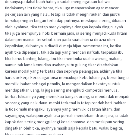
desanya.padahal buah hatinya sudah mengingatkan bahwa
tindakannya itu tidak benar, tika juga menyarankan agar mencari
pekerjaan lain yang halal, tetapi ia tidak menghiraukan dan justru
bersikap ringan tangan terhadap putrinya. meskipun sering dikasari
oleh ayahnya, tika tetap menyikapinya dengan kepala dingin. ayah
tika juga mempunyai hobi bermain judii, ia sering menjadi kuda hitam
dalam permainan tersebut. dan pada suatu hari ia dirazia oleh
kepolisian, akibatnya ia diadili di meja hijau. sementara itu, ketika
ayah tika dipenjara, tak ada lagi yang mencari nafkah. terpaksa ibu
tika harus banting tulang. ibu tika membuka usaha warung makan,
namun tak lama kemudian usahanya itu gulung tikar disebabkan
karena modal yang terbatas dan sepinya pelanggan. akhirnya tika
harus bekerja keras agar bisa mencukupi kebutuhannya, beruntung ia
memiliki bakat sebagai penulis, la mengandalkan bakatnya untuk
mendapatkan uang, la juga sering mengikuti kompetisi menulis,
berkat tulisannya yang memukau banyak orang, ia mendadak menjadi
seorang yang naik daun. meski terkenal ia tetap rendah hati. bahkan
ia tidak malu mengakui ayahnya yang memiliki catatan hitam. dan
sayangnya, walaupun ayah tika pernah mendekam di penjara, ia tidak
kapok dan sering menggulangi kesalahannya. dan meskipun sering
dingatkan oleh tika, ayahnya masih saja kepala batu. walau begitu,
tika sangat menyayangi ayahnya.