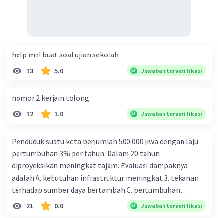
help me! buat soal ujian sekolah
13
5.0
Jawaban terverifikasi
nomor 2 kerjain tolong
12
1.0
Jawaban terverifikasi
Penduduk suatu kota berjumlah 500.000 jiwa dengan laju
pertumbuhan 3% per tahun. Dalam 20 tahun
diproyeksikan meningkat tajam. Evaluasi dampaknya
adalah A. kebutuhan infrastruktur meningkat 3. tekanan
terhadap sumber daya bertambah C. pertumbuhan
eksponensial berdampak jangka panjang D. tidak
21
0.0
Jawaban terverifikasi
memengaruhi tata ruang E. proyeksi penduduk penting