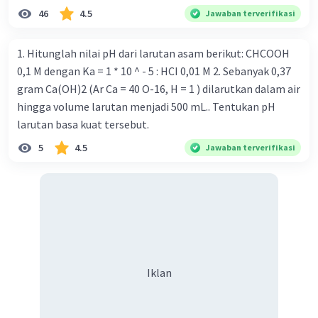
dari satu. Banyak karung beras kemasan 25 kg adalah 50
46
4.5
Jawaban terverifikasi
buah. Banyak karung beras kemasan 50 kg adalah 150
buah. Total berat beras dalam kemasan 25 kg adalah 2
1. Hitunglah nilai pH dari larutan asam berikut: CHCOOH
ton. Perbandingan berat beras kemasan 25 kg dan 50 kg
0,1 M dengan Ka = 1 * 10 ^ - 5 : HCI 0,01 M 2. Sebanyak 0,37
dalam truk adalah 1: 3. 9. Berdasarkan teks tersebut, jika
gram Ca(OH)2 (Ar Ca = 40 O-16, H = 1 ) dilarutkan dalam air
biaya setiap beras karung kecil adalah Rp7.500 dan karung
hingga volume larutan menjadi 500 mL.. Tentukan pH
besar Rp14.000, berapakah biaya angkut semua beras yang
larutan basa kuat tersebut.
harus dibayar oleh Bu Vina? A. Rp2.540.000 C. Rp2.312.000 B.
5
4.5
Jawaban terverifikasi
Rp2.475.000 D. Rp2.280.000
Iklan