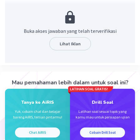
Lihat pd foto terlampir gambar struktur yg
dimaksud
Buka akses jawaban yang telah terverifikasi
Lihat Iklan
Mau pemahaman lebih dalam untuk soal ini?
·
5.0
(
1
)
Balas
Beri Rating
LATIHAN SOAL GRATIS!
Tanya ke AiRIS
Drill Soal
Yuk, cobain chat dan belajar
Latihan soal sesuai topik yang
bareng AiRIS, teman pintarmu!
kamu mau untuk persiapan ujian
Chat AiRIS
Cobain Drill Soal
Iklan