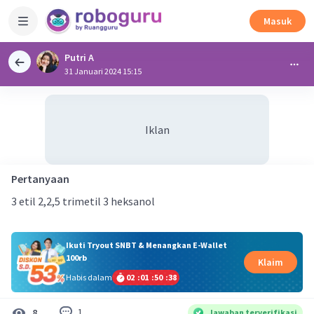
Masuk
Putri A
31 Januari 2024 15:15
Iklan
Pertanyaan
3 etil 2,2,5 trimetil 3 heksanol
Ikuti Tryout SNBT & Menangkan E-Wallet
100rb
Klaim
Habis dalam
02
:
01
:
50
:
37
1
8
Jawaban terverifikasi