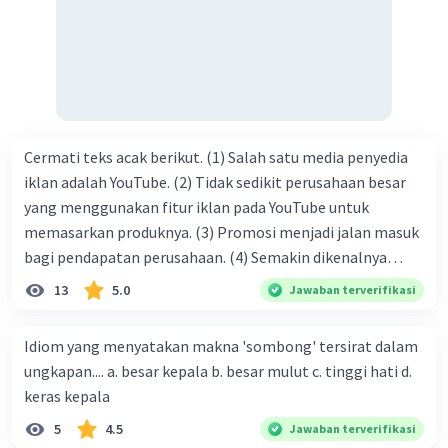
tersebut termasuk …. A. salam pembuka B. ucapan terima
kasih C. pengenalan topik D. tema E. judul
Cermati teks acak berikut. (1) Salah satu media penyedia
iklan adalah YouTube. (2) Tidak sedikit perusahaan besar
yang menggunakan fitur iklan pada YouTube untuk
memasarkan produknya. (3) Promosi menjadi jalan masuk
bagi pendapatan perusahaan. (4) Semakin dikenalnya
suatu produk oleh konsumen, semakin besar pula peluang
13
5.0
Jawaban terverifikasi
penjualan produk. (5) Hal ini disebabkan iklan atau
promosi merupakan cara untuk mengenalkan produk
Idiom yang menyatakan makna 'sombong' tersirat dalam
perusahaan kepada konsumen. Urutan yang tepat agar
ungkapan.... a. besar kepala b. besar mulut c. tinggi hati d.
menjadi teks eksposisi yang padu adalah .... A. (1)-(2)-(3)-
keras kepala
(4)-(5) B. (2)-(1)-(3)-(4)-(5) C. (3)-(1)-(2)-(5)-(4) D. (3)-(5)-
5
4.5
Jawaban terverifikasi
(4)-(1)-(2) E. (5)-(1)-(3)-(4)-(2)