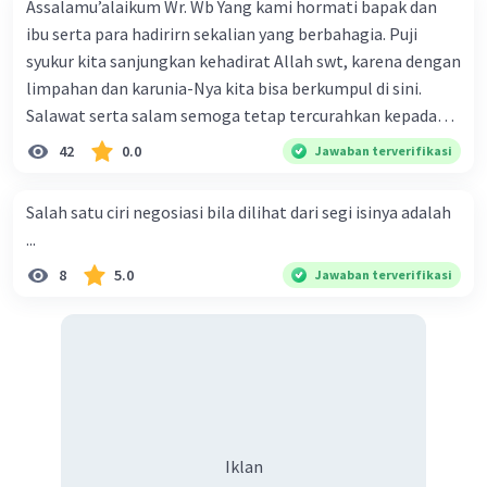
Assalamu’alaikum Wr. Wb Yang kami hormati bapak dan
ibu serta para hadirirn sekalian yang berbahagia. Puji
syukur kita sanjungkan kehadirat Allah swt, karena dengan
limpahan dan karunia-Nya kita bisa berkumpul di sini.
Salawat serta salam semoga tetap tercurahkan kepada
junjungan Nabi besar Muhammad saw, karena beliau
42
0.0
Jawaban terverifikasi
menyiarkan agama yang haq, yakni agama islam, agama
yang diridai oleh Allah swt. Semoga kita sekalian termasuk
Salah satu ciri negosiasi bila dilihat dari segi isinya adalah
ke dalam umat-Nya yang diberkahi. Amin ya rabbal alamin.
...
Hadirin sekalian yang berbahagia! Dirasa amat penting
8
5.0
Jawaban terverifikasi
sekali jiwa sosial untuk diterapkan di lingkungan keluarga,
sanak saudara, bahkan juga di masyarakat luas. Karena
dengan jiwa sosial, maka terjalinlah di antara kita saling
tolong-menolong, dan kasih sayang. Sehngga orang-
orang yang butuh akan pertolongan kita, akan
mendapatkan haq-Nya. Perhatikan kalimat berikut! Puji
syukur kita sanjungkan kehadirat Allah swt, karena dengan
Iklan
limpahan karuniaNya kita bisa berkumpul di sini. Kalimat