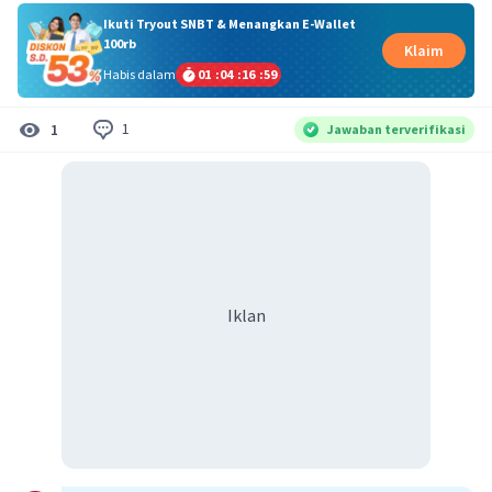
Ikuti Tryout SNBT & Menangkan E-Wallet
100rb
Klaim
Habis dalam
01
:
04
:
16
:
59
1
1
Jawaban terverifikasi
Iklan