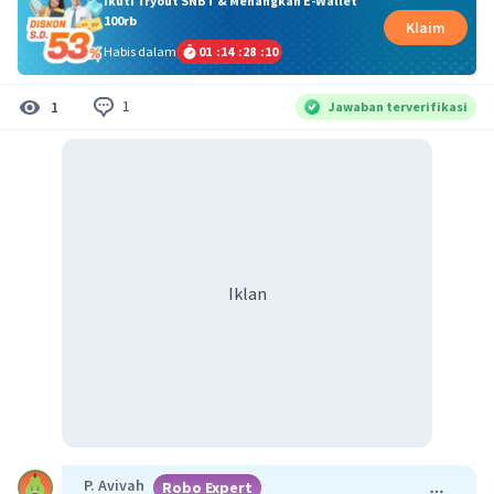
Ikuti Tryout SNBT & Menangkan E-Wallet
100rb
Klaim
Habis dalam
01
:
14
:
28
:
10
1
1
Jawaban terverifikasi
Iklan
P. Avivah
Robo Expert