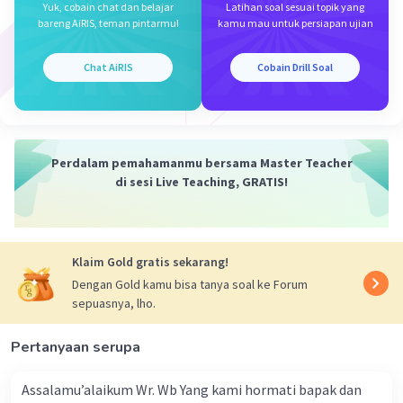
Yuk, cobain chat dan belajar
Latihan soal sesuai topik yang
bareng AiRIS, teman pintarmu!
kamu mau untuk persiapan ujian
·
0.0
(
0
)
Balas
Beri Rating
Chat AiRIS
Cobain Drill Soal
Perdalam pemahamanmu bersama Master Teacher
di sesi Live Teaching, GRATIS!
Iklan
Klaim Gold gratis sekarang!
Dengan Gold kamu bisa tanya soal ke Forum
sepuasnya, lho.
Pertanyaan serupa
Assalamu’alaikum Wr. Wb Yang kami hormati bapak dan