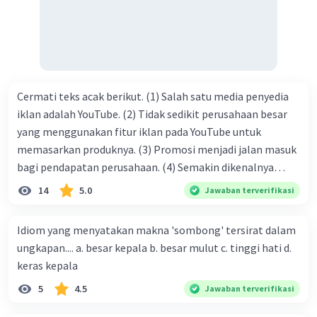
kasih C. pengenalan topik D. tema E. judul
Cermati teks acak berikut. (1) Salah satu media penyedia
iklan adalah YouTube. (2) Tidak sedikit perusahaan besar
yang menggunakan fitur iklan pada YouTube untuk
memasarkan produknya. (3) Promosi menjadi jalan masuk
bagi pendapatan perusahaan. (4) Semakin dikenalnya
suatu produk oleh konsumen, semakin besar pula peluang
14
5.0
Jawaban terverifikasi
penjualan produk. (5) Hal ini disebabkan iklan atau
promosi merupakan cara untuk mengenalkan produk
Idiom yang menyatakan makna 'sombong' tersirat dalam
perusahaan kepada konsumen. Urutan yang tepat agar
ungkapan.... a. besar kepala b. besar mulut c. tinggi hati d.
menjadi teks eksposisi yang padu adalah .... A. (1)-(2)-(3)-
keras kepala
(4)-(5) B. (2)-(1)-(3)-(4)-(5) C. (3)-(1)-(2)-(5)-(4) D. (3)-(5)-
5
4.5
Jawaban terverifikasi
(4)-(1)-(2) E. (5)-(1)-(3)-(4)-(2)