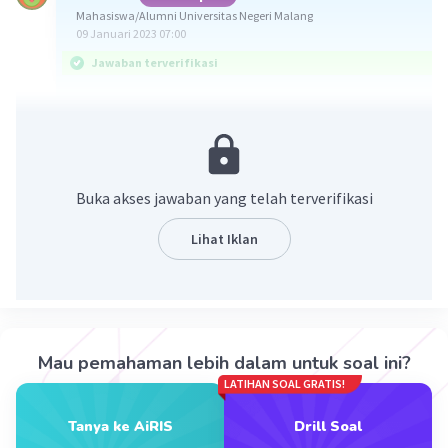
Mahasiswa/Alumni Universitas Negeri Malang
09 Januari 2023 07:00
Jawaban terverifikasi
Jawaban yang benar adalah D. Cerita rakyat.
Salah satu bentuk karya sastra yang tersebar di
masyarakat Melayu adalah hikayat. Hikayat
Buka akses jawaban yang telah terverifikasi
merupakan karya sastra lama yang merupakan
cerita rekaan yang menggambarkan peristiwa
Lihat Iklan
dalam cerita rakyat masa lalu. Hikayat yang
menceritakan masa lalu disebut dengan hikayat
sejarah.
Maka, dapat disimpulkan bahwa hikayat diyakini
Mau pemahaman lebih dalam untuk soal ini?
sebagai cerita rekaan yang hampir menyerupai
LATIHAN SOAL GRATIS!
cerita rakyat masa lalu.
Tanya ke AiRIS
Drill Soal
Jadi, jawaban yang tepat yaitu D.