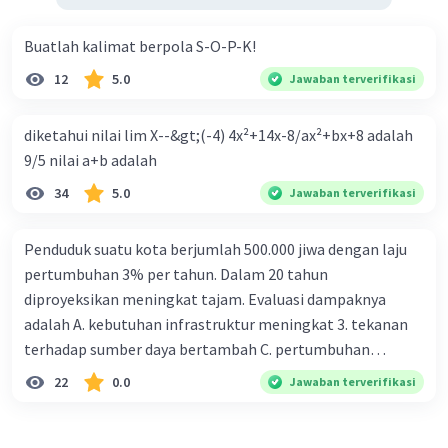
Buatlah kalimat berpola S-O-P-K!
12
5.0
Jawaban terverifikasi
diketahui nilai lim X--&gt;(-4) 4x²+14x-8/ax²+bx+8 adalah
9/5 nilai a+b adalah
34
5.0
Jawaban terverifikasi
Penduduk suatu kota berjumlah 500.000 jiwa dengan laju
pertumbuhan 3% per tahun. Dalam 20 tahun
diproyeksikan meningkat tajam. Evaluasi dampaknya
adalah A. kebutuhan infrastruktur meningkat 3. tekanan
terhadap sumber daya bertambah C. pertumbuhan
eksponensial berdampak jangka panjang D. tidak
22
0.0
Jawaban terverifikasi
memengaruhi tata ruang E. proyeksi penduduk penting
untuk perencanaan