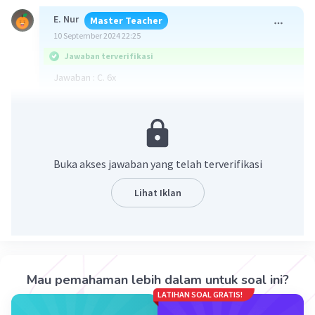
E. Nur
Master Teacher
10 September 2024 22:25
Jawaban terverifikasi
Jawaban : C. 6x
Pembahasan pada gambar terlampir
Buka akses jawaban yang telah terverifikasi
Lihat Iklan
·
0.0
(
0
)
Balas
Beri Rating
Mau pemahaman lebih dalam untuk soal ini?
LATIHAN SOAL GRATIS!