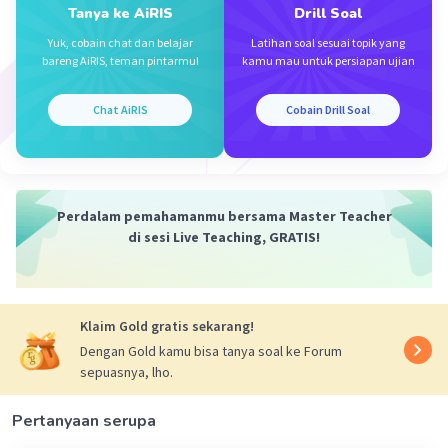
Tanya ke AiRIS
Drill Soal
Yuk, cobain chat dan belajar
Latihan soal sesuai topik yang
bareng AiRIS, teman pintarmu!
kamu mau untuk persiapan ujian
Iklan
Chat AiRIS
Cobain Drill Soal
Perdalam pemahamanmu bersama Master Teacher
di sesi Live Teaching, GRATIS!
Klaim Gold gratis sekarang!
Dengan Gold kamu bisa tanya soal ke Forum
sepuasnya, lho.
Pertanyaan serupa