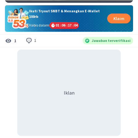
Ikuti Tryout SNBT & Menangkan E-Wallet
100rb
Klaim
Habis dalam
01
:
06
:
17
:
04
1
1
Jawaban terverifikasi
Iklan