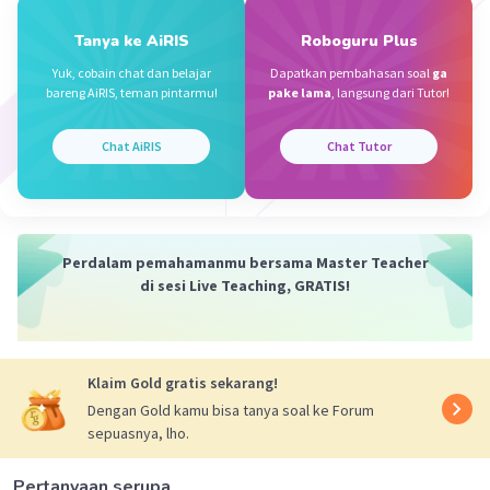
20 - (-23) + 2024 = 2067
Iklan
Tanya ke AiRIS
Roboguru Plus
Yuk, cobain chat dan belajar
Dapatkan pembahasan soal
ga
·
5.0
(
1
)
Balas
Beri Rating
bareng AiRIS, teman pintarmu!
pake lama
, langsung dari Tutor!
Chat AiRIS
Chat Tutor
Perdalam pemahamanmu bersama Master Teacher
di sesi Live Teaching, GRATIS!
Klaim Gold gratis sekarang!
Dengan Gold kamu bisa tanya soal ke Forum
sepuasnya, lho.
Pertanyaan serupa