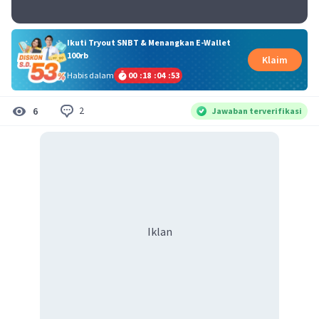
Ikuti Tryout SNBT & Menangkan E-Wallet
100rb
Klaim
Habis dalam
00
:
18
:
04
:
53
2
6
Jawaban terverifikasi
Iklan