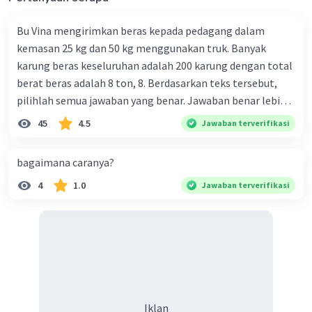
Bu Vina mengirimkan beras kepada pedagang dalam
kemasan 25 kg dan 50 kg menggunakan truk. Banyak
karung beras keseluruhan adalah 200 karung dengan total
berat beras adalah 8 ton, 8. Berdasarkan teks tersebut,
pilihlah semua jawaban yang benar. Jawaban benar lebih
dari satu. Banyak karung beras kemasan 25 kg adalah 50
45
4.5
Jawaban terverifikasi
buah. Banyak karung beras kemasan 50 kg adalah 150
buah. Total berat beras dalam kemasan 25 kg adalah 2
bagaimana caranya?
ton. Perbandingan berat beras kemasan 25 kg dan 50 kg
4
1.0
Jawaban terverifikasi
dalam truk adalah 1: 3. 9. Berdasarkan teks tersebut, jika
biaya setiap beras karung kecil adalah Rp7.500 dan karung
besar Rp14.000, berapakah biaya angkut semua beras yang
harus dibayar oleh Bu Vina? A. Rp2.540.000 C. Rp2.312.000 B.
Rp2.475.000 D. Rp2.280.000
Iklan