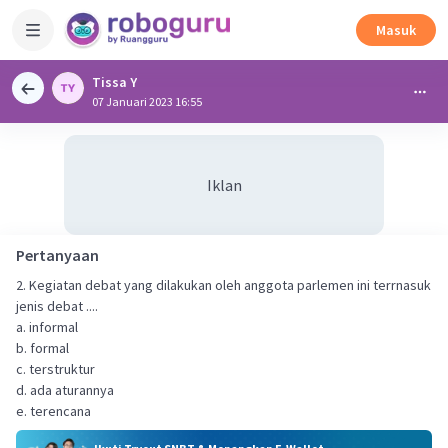
Masuk
Tissa Y
07 Januari 2023 16:55
Iklan
Pertanyaan
2. Kegiatan debat yang dilakukan oleh anggota parlemen ini terrnasuk
jenis debat ....
a. informal
b. formal
c. terstruktur
d. ada aturannya
e. terencana