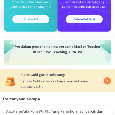
Kesimpulan, b. Formal
Yuk, cobain chat dan belajar
Latihan soal sesuai topik yang
bareng AiRIS, teman pintarmu!
kamu mau untuk persiapan ujian
·
0.0
(
0
)
Balas
Beri Rating
Chat AiRIS
Cobain Drill Soal
Perdalam pemahamanmu bersama Master Teacher
di sesi Live Teaching, GRATIS!
Iklan
Klaim Gold gratis sekarang!
Dengan Gold kamu bisa tanya soal ke Forum
sepuasnya, lho.
Pertanyaan serupa
Assalamu’alaikum Wr. Wb Yang kami hormati bapak dan