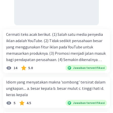
kasih C. pengenalan topik D. tema E. judul
Cermati teks acak berikut. (1) Salah satu media penyedia
iklan adalah YouTube. (2) Tidak sedikit perusahaan besar
yang menggunakan fitur iklan pada YouTube untuk
memasarkan produknya. (3) Promosi menjadi jalan masuk
bagi pendapatan perusahaan. (4) Semakin dikenalnya
suatu produk oleh konsumen, semakin besar pula peluang
14
5.0
Jawaban terverifikasi
penjualan produk. (5) Hal ini disebabkan iklan atau
promosi merupakan cara untuk mengenalkan produk
Idiom yang menyatakan makna 'sombong' tersirat dalam
perusahaan kepada konsumen. Urutan yang tepat agar
ungkapan.... a. besar kepala b. besar mulut c. tinggi hati d.
menjadi teks eksposisi yang padu adalah .... A. (1)-(2)-(3)-
keras kepala
(4)-(5) B. (2)-(1)-(3)-(4)-(5) C. (3)-(1)-(2)-(5)-(4) D. (3)-(5)-
5
4.5
Jawaban terverifikasi
(4)-(1)-(2) E. (5)-(1)-(3)-(4)-(2)