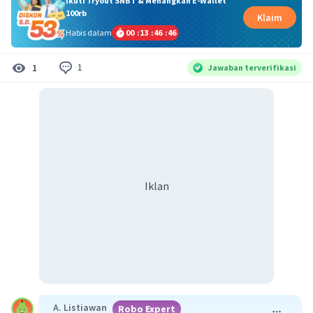
Ikuti Tryout SNBT & Menangkan E-Wallet
100rb
Klaim
Habis dalam
00
:
13
:
46
:
46
1
1
Jawaban terverifikasi
Iklan
A. Listiawan
Robo Expert