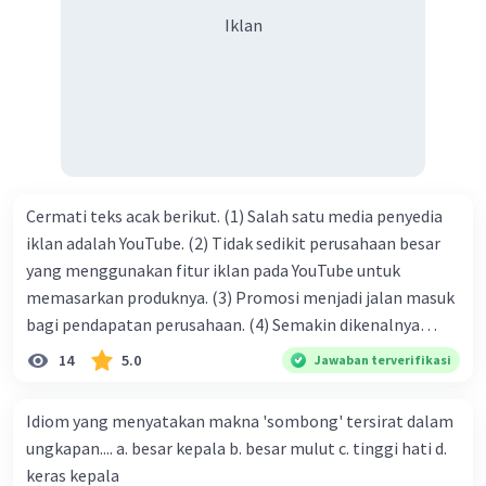
syukur kita sanjungkan kehadirat Allah swt, karena dengan
Iklan
limpahan karuniaNya kita bisa berkumpul di sini. Kalimat
tersebut termasuk …. A. salam pembuka B. ucapan terima
kasih C. pengenalan topik D. tema E. judul
Cermati teks acak berikut. (1) Salah satu media penyedia
iklan adalah YouTube. (2) Tidak sedikit perusahaan besar
yang menggunakan fitur iklan pada YouTube untuk
memasarkan produknya. (3) Promosi menjadi jalan masuk
bagi pendapatan perusahaan. (4) Semakin dikenalnya
suatu produk oleh konsumen, semakin besar pula peluang
14
5.0
Jawaban terverifikasi
penjualan produk. (5) Hal ini disebabkan iklan atau
promosi merupakan cara untuk mengenalkan produk
Idiom yang menyatakan makna 'sombong' tersirat dalam
perusahaan kepada konsumen. Urutan yang tepat agar
ungkapan.... a. besar kepala b. besar mulut c. tinggi hati d.
menjadi teks eksposisi yang padu adalah .... A. (1)-(2)-(3)-
keras kepala