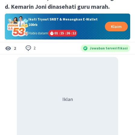
d. Kemarin Joni dinasehati guru marah.
Ikuti Tryout SNBT & Menangkan E-Wallet
100rb
Klaim
Habis dalam
01
:
15
:
26
:
11
2
2
Jawaban terverifikasi
Iklan