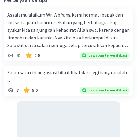
Pertanyaan serupa
Assalamu’alaikum Wr. Wb Yang kami hormati bapak dan
ibu serta para hadirirn sekalian yang berbahagia. Puji
syukur kita sanjungkan kehadirat Allah swt, karena dengan
·
0.0
(
0
)
Balas
Beri Rating
limpahan dan karunia-Nya kita bisa berkumpul di sini.
Salawat serta salam semoga tetap tercurahkan kepada
junjungan Nabi besar Muhammad saw, karena beliau
41
0.0
Jawaban terverifikasi
menyiarkan agama yang haq, yakni agama islam, agama
yang diridai oleh Allah swt. Semoga kita sekalian termasuk
Salah satu ciri negosiasi bila dilihat dari segi isinya adalah
ke dalam umat-Nya yang diberkahi. Amin ya rabbal alamin.
...
Hadirin sekalian yang berbahagia! Dirasa amat penting
7
5.0
Jawaban terverifikasi
sekali jiwa sosial untuk diterapkan di lingkungan keluarga,
sanak saudara, bahkan juga di masyarakat luas. Karena
dengan jiwa sosial, maka terjalinlah di antara kita saling
tolong-menolong, dan kasih sayang. Sehngga orang-
orang yang butuh akan pertolongan kita, akan
mendapatkan haq-Nya. Perhatikan kalimat berikut! Puji