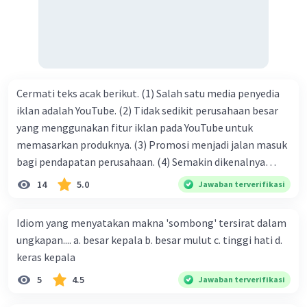
kasih C. pengenalan topik D. tema E. judul
Cermati teks acak berikut. (1) Salah satu media penyedia
iklan adalah YouTube. (2) Tidak sedikit perusahaan besar
yang menggunakan fitur iklan pada YouTube untuk
memasarkan produknya. (3) Promosi menjadi jalan masuk
bagi pendapatan perusahaan. (4) Semakin dikenalnya
suatu produk oleh konsumen, semakin besar pula peluang
14
5.0
Jawaban terverifikasi
penjualan produk. (5) Hal ini disebabkan iklan atau
promosi merupakan cara untuk mengenalkan produk
Idiom yang menyatakan makna 'sombong' tersirat dalam
perusahaan kepada konsumen. Urutan yang tepat agar
ungkapan.... a. besar kepala b. besar mulut c. tinggi hati d.
menjadi teks eksposisi yang padu adalah .... A. (1)-(2)-(3)-
keras kepala
(4)-(5) B. (2)-(1)-(3)-(4)-(5) C. (3)-(1)-(2)-(5)-(4) D. (3)-(5)-
5
4.5
Jawaban terverifikasi
(4)-(1)-(2) E. (5)-(1)-(3)-(4)-(2)