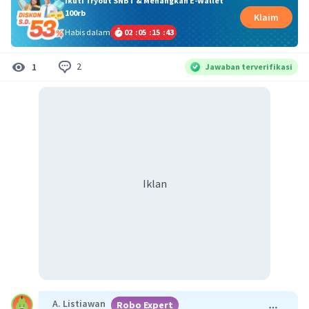
Ikuti Tryout SNBT & Menangkan E-Wallet
100rb
Klaim
Habis dalam
02
:
05
:
15
:
42
2
1
Jawaban terverifikasi
Iklan
A. Listiawan
Robo Expert