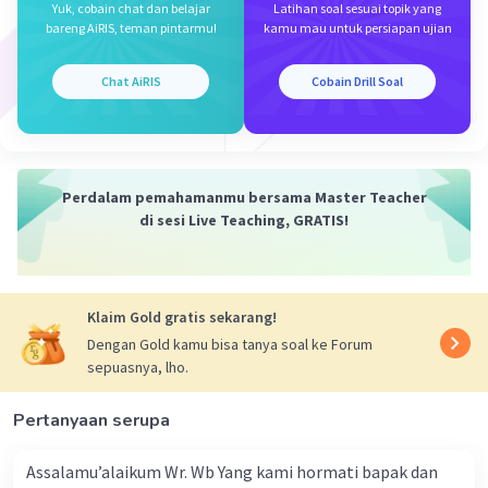
Yuk, cobain chat dan belajar
Latihan soal sesuai topik yang
Teks negosiasi juga disebut sebagai teks yang di
bareng AiRIS, teman pintarmu!
kamu mau untuk persiapan ujian
dalamnya berisi proses untuk mencapai suatu perjanjian
atau kesepakatan antara
Iklan
Chat AiRIS
Cobain Drill Soal
·
0.0
(
0
)
Balas
Beri Rating
Perdalam pemahamanmu bersama Master Teacher
di sesi Live Teaching, GRATIS!
Klaim Gold gratis sekarang!
Dengan Gold kamu bisa tanya soal ke Forum
sepuasnya, lho.
Pertanyaan serupa
Assalamu’alaikum Wr. Wb Yang kami hormati bapak dan