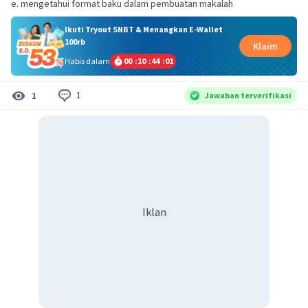
e. mengetahui format baku dalam pembuatan makalah
Ikuti Tryout SNBT & Menangkan E-Wallet
100rb
Klaim
Habis dalam
00
:
10
:
44
:
01
1
1
Jawaban terverifikasi
Iklan