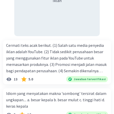
Iklan
limpahan karuniaNya kita bisa berkumpul di sini. Kalimat
tersebut termasuk …. A. salam pembuka B. ucapan terima
kasih C. pengenalan topik D. tema E. judul
Cermati teks acak berikut. (1) Salah satu media penyedia
iklan adalah YouTube. (2) Tidak sedikit perusahaan besar
yang menggunakan fitur iklan pada YouTube untuk
memasarkan produknya. (3) Promosi menjadi jalan masuk
bagi pendapatan perusahaan. (4) Semakin dikenalnya
suatu produk oleh konsumen, semakin besar pula peluang
13
5.0
Jawaban terverifikasi
penjualan produk. (5) Hal ini disebabkan iklan atau
promosi merupakan cara untuk mengenalkan produk
Idiom yang menyatakan makna 'sombong' tersirat dalam
perusahaan kepada konsumen. Urutan yang tepat agar
ungkapan.... a. besar kepala b. besar mulut c. tinggi hati d.
menjadi teks eksposisi yang padu adalah .... A. (1)-(2)-(3)-
keras kepala
(4)-(5) B. (2)-(1)-(3)-(4)-(5) C. (3)-(1)-(2)-(5)-(4) D. (3)-(5)-