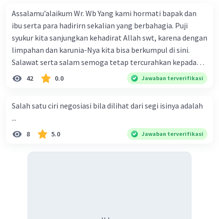
dalam pembuatan makalah adalah
a
. menulis
makalah dengan sungguh-sungguh.
Assalamu’alaikum Wr. Wb Yang kami hormati bapak dan
ibu serta para hadirirn sekalian yang berbahagia. Puji
·
0.0
(
0
)
Balas
Beri Rating
syukur kita sanjungkan kehadirat Allah swt, karena dengan
limpahan dan karunia-Nya kita bisa berkumpul di sini.
Salawat serta salam semoga tetap tercurahkan kepada
junjungan Nabi besar Muhammad saw, karena beliau
42
0.0
Jawaban terverifikasi
menyiarkan agama yang haq, yakni agama islam, agama
yang diridai oleh Allah swt. Semoga kita sekalian termasuk
Salah satu ciri negosiasi bila dilihat dari segi isinya adalah
ke dalam umat-Nya yang diberkahi. Amin ya rabbal alamin.
Iklan
...
Hadirin sekalian yang berbahagia! Dirasa amat penting
8
5.0
Jawaban terverifikasi
sekali jiwa sosial untuk diterapkan di lingkungan keluarga,
sanak saudara, bahkan juga di masyarakat luas. Karena
dengan jiwa sosial, maka terjalinlah di antara kita saling
tolong-menolong, dan kasih sayang. Sehngga orang-
orang yang butuh akan pertolongan kita, akan
mendapatkan haq-Nya. Perhatikan kalimat berikut! Puji
syukur kita sanjungkan kehadirat Allah swt, karena dengan