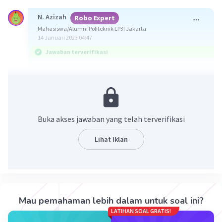
N. Azizah
Robo Expert
Mahasiswa/Alumni Politeknik LP3I Jakarta
14 Januari 2023 04:47
Jawaban terverifikasi
Jawabannya : a. menulis makalah dengan
sungguh-sungguh
Simak penjelasan berikut !
Buka akses jawaban yang telah terverifikasi
Makalah adalah karya tulis bersifat ilmiah yang
Lihat Iklan
pembahasannya difokuskan pada suatu masalah
tertentu, telah melalui proses penelitian,
observasi dan riset lapangan secara benar dan
aktual.
Mau pemahaman lebih dalam untuk soal ini?
Langkah Langkah membuat makalah :
LATIHAN SOAL GRATIS!
1. Menentukan Masalah Atau Topik