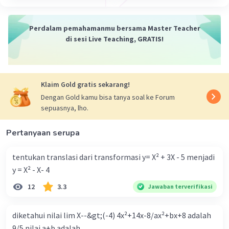
= (14×13×12! + 12!)/12!
= 14×13 + 1
Perdalam pemahamanmu bersama Master Teacher
= 182 + 1
di sesi Live Teaching, GRATIS!
= 183
Maka dari itu, hasil dari (14! + 12!)/12! adalah
183
.
Klaim Gold gratis sekarang!
Dengan Gold kamu bisa tanya soal ke Forum
sepuasnya, lho.
·
0.0
(
0
)
Balas
Beri Rating
Pertanyaan serupa
tentukan translasi dari transformasi y= X² + 3X - 5 menjadi
y = X² - X- 4
12
3.3
Jawaban terverifikasi
diketahui nilai lim X--&gt;(-4) 4x²+14x-8/ax²+bx+8 adalah
9/5 nilai a+b adalah