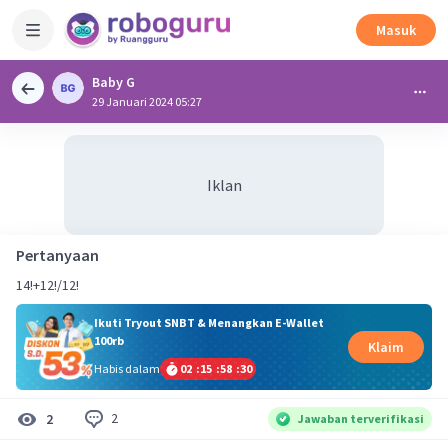
Masuk
Baby G
29 Januari 2024 05:27
Iklan
Pertanyaan
14!+12!/12!
Ikuti Tryout SNBT & Menangkan E-Wallet
100rb
Klaim
Habis dalam
02
:
15
:
58
:
30
2
2
Jawaban terverifikasi