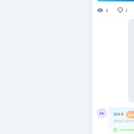
2
1
Siti A
Lev
09 Mei 2024 0
Jawaban 