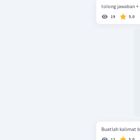
tolong jawaban +
19
5.0
Buatlah kalimat b
12
5.0