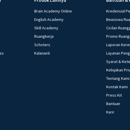
Brain Academy Online
Kredensial P
English Academy
Beasiswa Ru
Skill Academy
Cicilan Ruang
Ruangkerja
Promo Ruang
Schoters
Laporan Kere
ess
Kalananti
Layanan Pen
Syarat & Ket
Kebijakan Pri
Tentang Kami
Kontak Kami
Press Kit
Bantuan
Karir