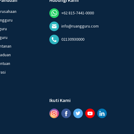
erusahaan
+62 815-7441-0000
angguru
info@ruangguru.com
guru
guru
02130930000
ntanan
gaduan
entuan
vasi
Ikuti Kami