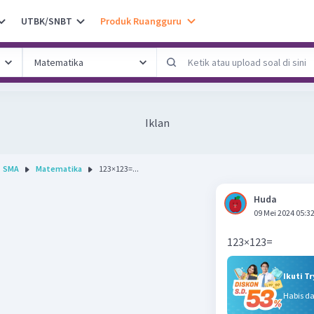
UTBK/SNBT
Produk Ruangguru
Iklan
SMA
Matematika
123×123=...
Huda
09 Mei 2024 05:3
123×123=
Ikuti T
Habis d