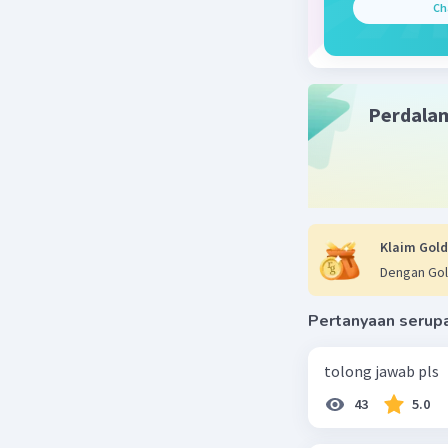
Ch
Perdala
Klaim Gold
Dengan Gol
Pertanyaan serup
tolong jawab pls
43
5.0