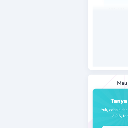
123×123=
Beri R
Prasty T
09 Mei 2024 0
15.129
Beri R
Mau 
Syif
14 Me
Tanya
15.
Yuk, cobain cha
AiRIS, te