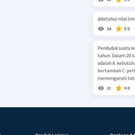
diketahui nilai li
34
5.0
Penduduk suatu ko
tahun. Dalam 20 
adalah A. kebutuh
bertambah C. per
memengaruhi tata
21
0.0
u
Produk Lainnya
Bantuan & 