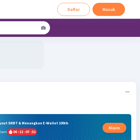
Daftar
Masuk
2
ryout SNBT & Menangkan E-Wallet 100rb
Klaim
alam
00
:
12
:
07
:
51