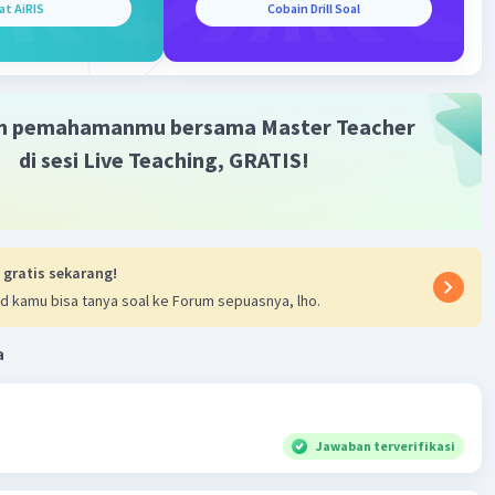
at AiRIS
Cobain Drill Soal
m pemahamanmu bersama Master Teacher
di sesi Live Teaching, GRATIS!
 gratis sekarang!
d kamu bisa tanya soal ke Forum sepuasnya, lho.
a
Jawaban terverifikasi