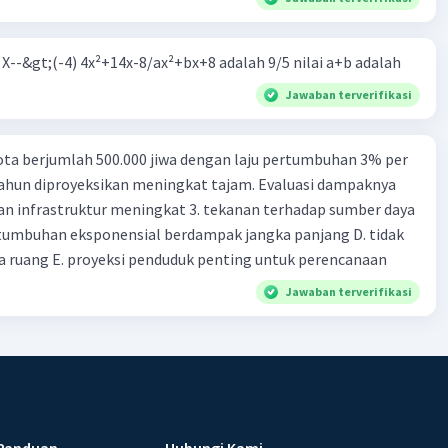
m X--&gt;(-4) 4x²+14x-8/ax²+bx+8 adalah 9/5 nilai a+b adalah
Jawaban terverifikasi
ta berjumlah 500.000 jiwa dengan laju pertumbuhan 3% per
tahun diproyeksikan meningkat tajam. Evaluasi dampaknya
an infrastruktur meningkat 3. tekanan terhadap sumber daya
tumbuhan eksponensial berdampak jangka panjang D. tidak
 ruang E. proyeksi penduduk penting untuk perencanaan
Jawaban terverifikasi
Panduan
Hubungi Kami