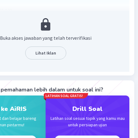
15.129
·
5.0
(
1
)
Balas
ating
Buka akses jawaban yang telah terverifikasi
Level 42
Lihat Iklan
5:50
Iklan
·
5.0
(
1
)
Balas
ating
pemahaman lebih dalam untuk soal ini?
LATIHAN SOAL GRATIS!
a W
Level 14
i 2024 10:56
 ke AiRIS
Drill Soal
129
t dan belajar bareng
Latihan soal sesuai topik yang kamu mau
man pintarmu!
untuk persiapan ujian