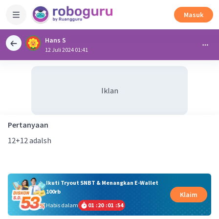
Masuk
Hans S
12 Juli 2024 01:41
Iklan
Pertanyaan
12+12 adalsh
Ikuti Tryout SNBT & Menangkan E-Wallet
100rb
Klaim
Habis dalam
01
:
20
:
01
:
54