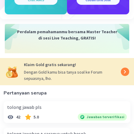
Sangjuara S
Level 1
15 Juli 2024 11:21
jawabannya 24 masa tidak bisa jawab nya...
Perdalam pemahamanmu bersama Master Teacher
di sesi Live Teaching, GRATIS!
.
Klaim Gold gratis sekarang!
Dengan Gold kamu bisa tanya soal ke Forum
sepuasnya, lho.
Pertanyaan serupa
tolong jawab pls
42
5.0
Jawaban terverifikasi
united
tolong jawaban + caranya untuk besok