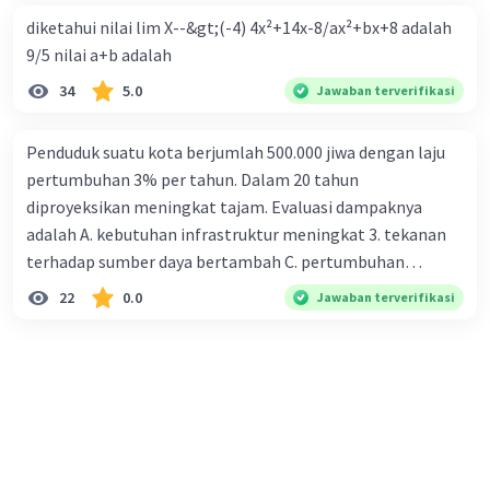
diketahui nilai lim X--&gt;(-4) 4x²+14x-8/ax²+bx+8 adalah
9/5 nilai a+b adalah
34
5.0
Jawaban terverifikasi
Penduduk suatu kota berjumlah 500.000 jiwa dengan laju
pertumbuhan 3% per tahun. Dalam 20 tahun
diproyeksikan meningkat tajam. Evaluasi dampaknya
adalah A. kebutuhan infrastruktur meningkat 3. tekanan
terhadap sumber daya bertambah C. pertumbuhan
eksponensial berdampak jangka panjang D. tidak
22
0.0
Jawaban terverifikasi
memengaruhi tata ruang E. proyeksi penduduk penting
untuk perencanaan