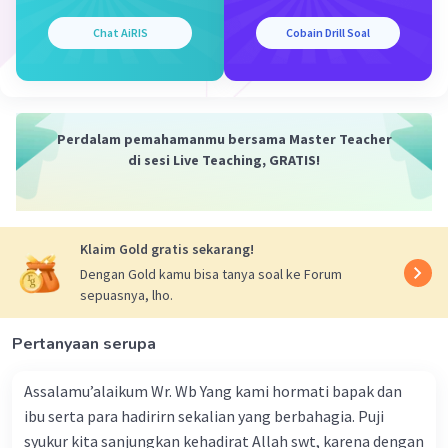
Hindu.
Chat AiRIS
Cobain Drill Soal
3. Unsur intrinsik cerita Sangkuriang:
- Tema: Legenda atau mitos tentang asal-usul
gunung Tangkuban Perahu dan Danau Bandung.
- Alur: Alur cerita mengikuti perjalanan hidup
Perdalam pemahamanmu bersama Master Teacher
Sangkuriang dari masa kecil hingga dewasa,
di sesi Live Teaching, GRATIS!
serta konflik yang timbul antara Sangkuriang
dan ibunya.
- Latar: Latar cerita berlangsung di daerah Jawa
Klaim Gold gratis sekarang!
Barat, terutama sekitar gunung Tangkuban
Perahu dan Danau Bandung.
Dengan Gold kamu bisa tanya soal ke Forum
sepuasnya, lho.
- Tokoh: Tokoh utama adalah Sangkuriang,
ibunya (Dayang Sumbi), Dewi Sri, dan tokoh-
Pertanyaan serupa
tokoh mitos lainnya seperti Sang Hyang
Tunggal.
Assalamu’alaikum Wr. Wb Yang kami hormati bapak dan
ibu serta para hadirirn sekalian yang berbahagia. Puji
·
0.0
(
0
)
Balas
Beri Rating
syukur kita sanjungkan kehadirat Allah swt, karena dengan