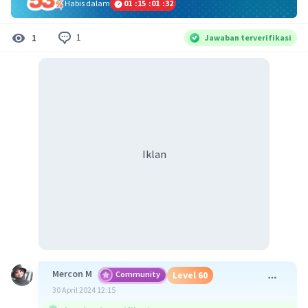
Habis dalam
01
:
15
:
01
:
32
1
1
Jawaban terverifikasi
Iklan
Mercon M
Community
Level 60
30 April 2024 12:15