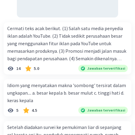
Cermati teks acak berikut. (1) Salah satu media penyedia
iklan adalah YouTube. (2) Tidak sedikit perusahaan besar
yang menggunakan fitur iklan pada YouTube untuk
memasarkan produknya. (3) Promosi menjadi jalan masuk
bagi pendapatan perusahaan. (4) Semakin dikenalnya
suatu produk oleh konsumen, semakin besar pula peluang
14
5.0
Jawaban terverifikasi
penjualan produk. (5) Hal ini disebabkan iklan atau
promosi merupakan cara untuk mengenalkan produk
Idiom yang menyatakan makna 'sombong' tersirat dalam
perusahaan kepada konsumen. Urutan yang tepat agar
ungkapan.... a. besar kepala b. besar mulut c. tinggi hati d.
menjadi teks eksposisi yang padu adalah .... A. (1)-(2)-(3)-
keras kepala
(4)-(5) B. (2)-(1)-(3)-(4)-(5) C. (3)-(1)-(2)-(5)-(4) D. (3)-(5)-
5
4.5
Jawaban terverifikasi
(4)-(1)-(2) E. (5)-(1)-(3)-(4)-(2)
Setelah diadakan survei ke pemukiman liar di sepanjang
rel kereta api itu, penduduk menempati rumah-rumah