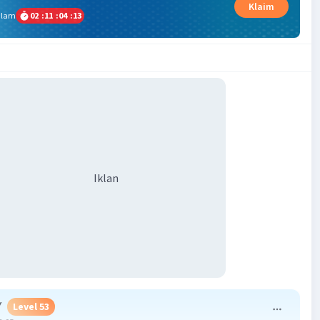
Klaim
alam
02
:
11
:
04
:
13
Iklan
Y
Level 53