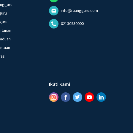
angguru
info@ruangguru.com
guru
guru
02130930000
ntanan
gaduan
entuan
vasi
Ikuti Kami