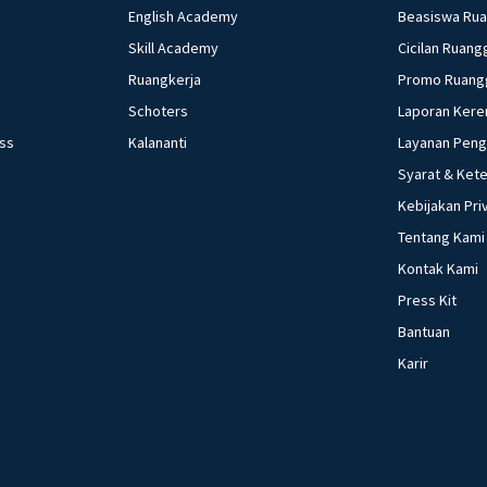
English Academy
Beasiswa Ru
Skill Academy
Cicilan Ruang
Ruangkerja
Promo Ruang
Schoters
Laporan Kere
ess
Kalananti
Layanan Pen
Syarat & Ket
Kebijakan Pri
Tentang Kami
Kontak Kami
Press Kit
Bantuan
Karir