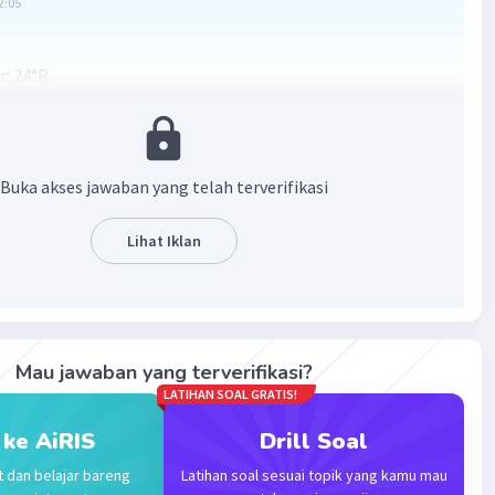
2:05
: 24°R
heit: 86°F
 303 K
Buka akses jawaban yang telah terverifikasi
·
0.0
(
0
)
Balas
ating
Lihat Iklan
 F
Level 22
ni 2026 12:42
asih kakak,bisa membantu saya🙏
Mau jawaban yang terverifikasi?
LATIHAN SOAL GRATIS!
 ke AiRIS
Drill Soal
t dan belajar bareng
Latihan soal sesuai topik yang kamu mau