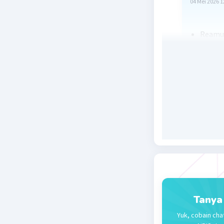
04 Mei 2026 1
Reamur
Fahren
Kelvin:
Beri R
Aina
11 Ju
mak
Tanya
Yuk, cobain cha