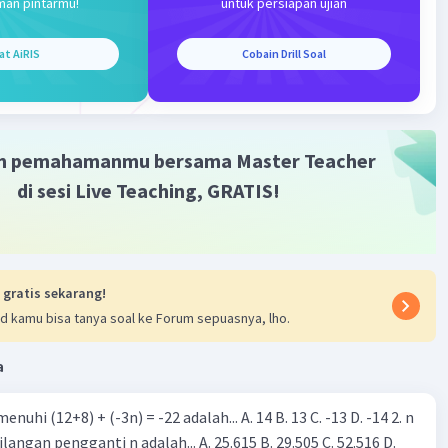
man pintarmu!
untuk persiapan ujian
Iklan
at AiRIS
Cobain Drill Soal
m pemahamanmu bersama Master Teacher
di sesi Live Teaching, GRATIS!
 gratis sekarang!
d kamu bisa tanya soal ke Forum sepuasnya, lho.
a
enuhi (12+8) + (-3n) = -22 adalah... A. 14 B. 13 C. -13 D. -14 2. n
ilangan pengganti n adalah... A. 25.615 B. 29.505 C. 52.516 D.