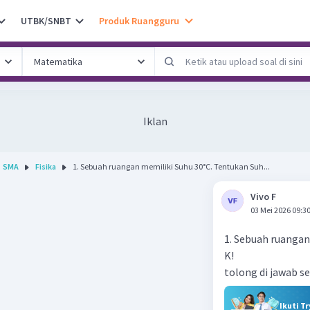
UTBK/SNBT
Produk Ruangguru
Iklan
SMA
Fisika
1. Sebuah ruangan memiliki Suhu 30°C. Tentukan Suh...
Vivo F
03 Mei 2026 09:3
1. Sebuah ruangan
K!
tolong di jawab sec
Ikuti T