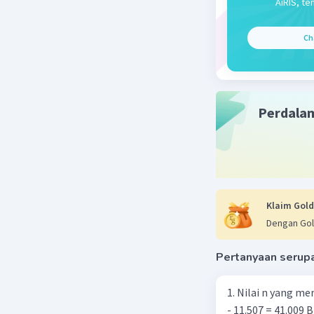
AiRIS, te
Ch
Perdala
Klaim Gold
Dengan Gol
Pertanyaan serup
1. Nilai n yang mem
- 11.507 = 41.009 B