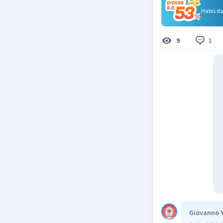
Habis d
1
9
Giovanno 