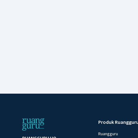
Produk Ruanggur
Ruangguru
RUANGGURU HQ