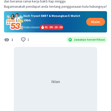
dan beramai ramai kerja bakti tiap minggu
Bagaimanakah pendapat anda tentang penggunaaan kata hubungnya?
Ikuti Tryout SNBT & Menangkan E-Wallet
100rb
Klaim
Habis dalam
01
:
09
:
18
:
00
1
1
Jawaban terverifikasi
Iklan