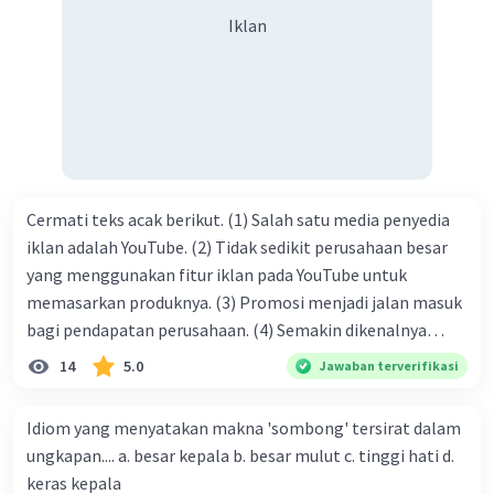
syukur kita sanjungkan kehadirat Allah swt, karena dengan
Iklan
limpahan karuniaNya kita bisa berkumpul di sini. Kalimat
tersebut termasuk …. A. salam pembuka B. ucapan terima
kasih C. pengenalan topik D. tema E. judul
Cermati teks acak berikut. (1) Salah satu media penyedia
iklan adalah YouTube. (2) Tidak sedikit perusahaan besar
yang menggunakan fitur iklan pada YouTube untuk
memasarkan produknya. (3) Promosi menjadi jalan masuk
bagi pendapatan perusahaan. (4) Semakin dikenalnya
suatu produk oleh konsumen, semakin besar pula peluang
14
5.0
Jawaban terverifikasi
penjualan produk. (5) Hal ini disebabkan iklan atau
promosi merupakan cara untuk mengenalkan produk
Idiom yang menyatakan makna 'sombong' tersirat dalam
perusahaan kepada konsumen. Urutan yang tepat agar
ungkapan.... a. besar kepala b. besar mulut c. tinggi hati d.
menjadi teks eksposisi yang padu adalah .... A. (1)-(2)-(3)-
keras kepala