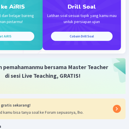
 ke AiRIS
Drill Soal
asya N
Level 1
t dan belajar bareng
Latihan soal sesuai topik yang kamu mau
i 2024 04:09
man pintarmu!
untuk persiapan ujian
ar nih?
at AiRIS
Cobain Drill Soal
Community
Level 89
3:11
m pemahamanmu bersama Master Teacher
ran tokoh yang berpengaruh di masa sekarang dikenal
di sesi Live Teaching, GRATIS!
tilah "opinion leader" atau "pemimpin opini." Tokoh ini
Iklan
pengaruh besar terhadap pandangan dan tindakan orang
m masyarakat, terutama melalui media sosial, publikasi,
ksi publik.
 gratis sekarang!
olonial bangsa Indonesia cenderung dimiskinkan,
d kamu bisa tanya soal ke Forum sepuasnya, lho.
 penjajah hidup makmur sehingga terjadi perbedaan
 Hal ini dalam sosiologi disebut sebagai "stratifikasi
a
Stratifikasi sosial adalah pembagian masyarakat ke dalam