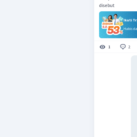
disebut
Ikuti T
Habis d
2
1