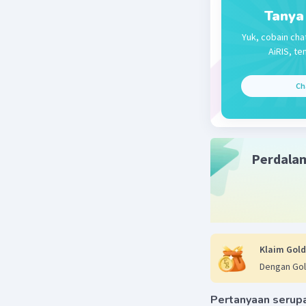
Tanya
Nat
Yuk, cobain cha
23 Me
AiRIS, te
Ben
Ch
Nanda R
23 Mei 2024 1
Perdala
1. Kehadi
dengan is
memiliki 
lain dala
dan intera
Klaim Gold
2. Masa k
Dengan Gol
sedangkan
kehidupan.
Pertanyaan serup
sosial." 