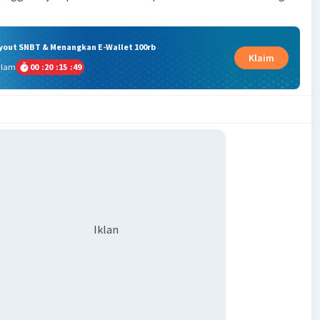
ryout SNBT & Menangkan E-Wallet 100rb
Klaim
alam
00
:
20
:
15
:
48
Iklan