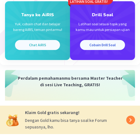
Ekstrim tidak termasuk kata baku,karena didalam KBBI
LATIHAN SOAL GRATIS!
terdapat kata ekstrem bukan kata ekstrim.Jadi jawaban
Iklan
yang benar adalah A
Tanya ke AiRIS
Drill Soal
Yuk, cobain chat dan belajar
Latihan soal sesuai topik yang
·
5.0
(
1
)
Balas
Beri Rating
bareng AiRIS, teman pintarmu!
kamu mau untuk persiapan ujian
Chat AiRIS
Cobain Drill Soal
Perdalam pemahamanmu bersama Master Teacher
di sesi Live Teaching, GRATIS!
Klaim Gold gratis sekarang!
Dengan Gold kamu bisa tanya soal ke Forum
sepuasnya, lho.