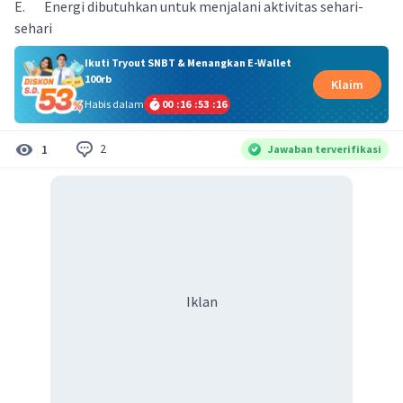
E. Energi dibutuhkan untuk menjalani aktivitas sehari-
sehari
Ikuti Tryout SNBT & Menangkan E-Wallet
100rb
Klaim
Habis dalam
00
:
16
:
53
:
16
2
1
Jawaban terverifikasi
Iklan