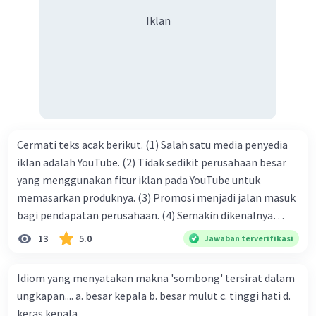
syukur kita sanjungkan kehadirat Allah swt, karena dengan
Iklan
limpahan karuniaNya kita bisa berkumpul di sini. Kalimat
tersebut termasuk …. A. salam pembuka B. ucapan terima
kasih C. pengenalan topik D. tema E. judul
Cermati teks acak berikut. (1) Salah satu media penyedia
iklan adalah YouTube. (2) Tidak sedikit perusahaan besar
yang menggunakan fitur iklan pada YouTube untuk
memasarkan produknya. (3) Promosi menjadi jalan masuk
bagi pendapatan perusahaan. (4) Semakin dikenalnya
suatu produk oleh konsumen, semakin besar pula peluang
13
5.0
Jawaban terverifikasi
penjualan produk. (5) Hal ini disebabkan iklan atau
promosi merupakan cara untuk mengenalkan produk
Idiom yang menyatakan makna 'sombong' tersirat dalam
perusahaan kepada konsumen. Urutan yang tepat agar
ungkapan.... a. besar kepala b. besar mulut c. tinggi hati d.
menjadi teks eksposisi yang padu adalah .... A. (1)-(2)-(3)-
keras kepala