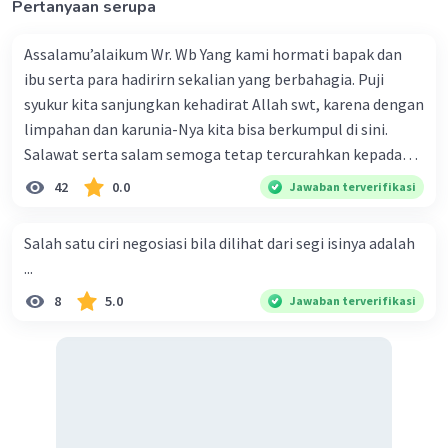
Pertanyaan serupa
Assalamu’alaikum Wr. Wb Yang kami hormati bapak dan
ibu serta para hadirirn sekalian yang berbahagia. Puji
syukur kita sanjungkan kehadirat Allah swt, karena dengan
limpahan dan karunia-Nya kita bisa berkumpul di sini.
Salawat serta salam semoga tetap tercurahkan kepada
junjungan Nabi besar Muhammad saw, karena beliau
42
0.0
Jawaban terverifikasi
menyiarkan agama yang haq, yakni agama islam, agama
yang diridai oleh Allah swt. Semoga kita sekalian termasuk
Salah satu ciri negosiasi bila dilihat dari segi isinya adalah
ke dalam umat-Nya yang diberkahi. Amin ya rabbal alamin.
...
Hadirin sekalian yang berbahagia! Dirasa amat penting
8
5.0
Jawaban terverifikasi
sekali jiwa sosial untuk diterapkan di lingkungan keluarga,
sanak saudara, bahkan juga di masyarakat luas. Karena
dengan jiwa sosial, maka terjalinlah di antara kita saling
tolong-menolong, dan kasih sayang. Sehngga orang-
orang yang butuh akan pertolongan kita, akan
mendapatkan haq-Nya. Perhatikan kalimat berikut! Puji