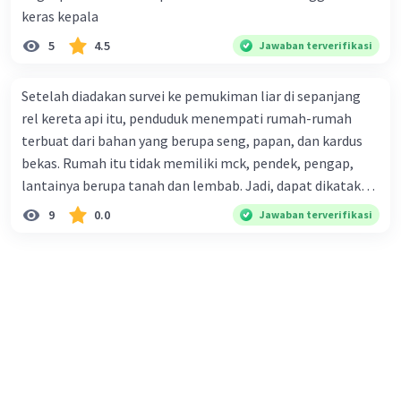
menjadi teks eksposisi yang padu adalah .... A. (1)-(2)-(3)-
keras kepala
(4)-(5) B. (2)-(1)-(3)-(4)-(5) C. (3)-(1)-(2)-(5)-(4) D. (3)-(5)-
5
4.5
Jawaban terverifikasi
(4)-(1)-(2) E. (5)-(1)-(3)-(4)-(2)
Setelah diadakan survei ke pemukiman liar di sepanjang
rel kereta api itu, penduduk menempati rumah-rumah
terbuat dari bahan yang berupa seng, papan, dan kardus
bekas. Rumah itu tidak memiliki mck, pendek, pengap,
lantainya berupa tanah dan lembab. Jadi, dapat dikatakan
bahwa tempat tinggal mereka tidak layak huni dan tidak
9
0.0
Jawaban terverifikasi
sehat. Penalaran yang digunakan dalam paragraf tersebut
adalah . . . .