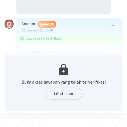
Anonim
Level 30
02 Januari 2024 10:28
Jawaban terverifikasi
(5) sifat-sifat ini telah terbukti
dimiliki oleh para patriot perjuangan
dalam meraih kemerdekaan.
Buka akses jawaban yang telah terverifikasi
Kalimat ini berisi peristiwa sejarah yang benar-
benar terjadi, yaitu perjuangan para patriot
Lihat Iklan
dalam meraih kemerdekaan Indonesia. Kalimat
ini dapat dibuktikan dengan sumber-sumber
sejarah yang ada.
·
0.0
(
0
)
Balas
Beri Rating