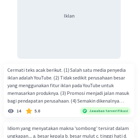
mendapatkan haq-Nya. Perhatikan kalimat berikut! Puji
syukur kita sanjungkan kehadirat Allah swt, karena dengan
Iklan
limpahan karuniaNya kita bisa berkumpul di sini. Kalimat
tersebut termasuk …. A. salam pembuka B. ucapan terima
kasih C. pengenalan topik D. tema E. judul
Cermati teks acak berikut. (1) Salah satu media penyedia
iklan adalah YouTube. (2) Tidak sedikit perusahaan besar
yang menggunakan fitur iklan pada YouTube untuk
memasarkan produknya. (3) Promosi menjadi jalan masuk
bagi pendapatan perusahaan. (4) Semakin dikenalnya
suatu produk oleh konsumen, semakin besar pula peluang
14
5.0
Jawaban terverifikasi
penjualan produk. (5) Hal ini disebabkan iklan atau
promosi merupakan cara untuk mengenalkan produk
Idiom yang menyatakan makna 'sombong' tersirat dalam
perusahaan kepada konsumen. Urutan yang tepat agar
ungkapan.... a. besar kepala b. besar mulut c. tinggi hati d.