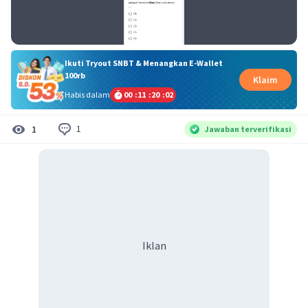
Ikuti Tryout SNBT & Menangkan E-Wallet
100rb
Klaim
Habis dalam
00
:
11
:
20
:
02
1
1
Jawaban terverifikasi
Iklan