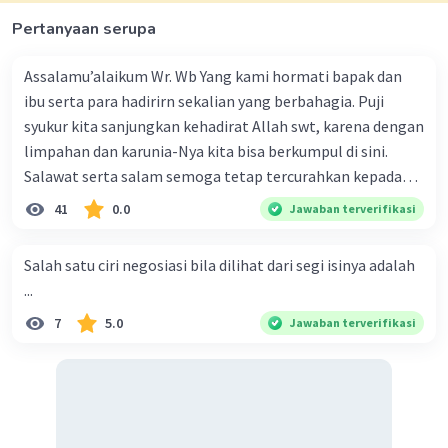
Pertanyaan serupa
Assalamu’alaikum Wr. Wb Yang kami hormati bapak dan
ibu serta para hadirirn sekalian yang berbahagia. Puji
syukur kita sanjungkan kehadirat Allah swt, karena dengan
limpahan dan karunia-Nya kita bisa berkumpul di sini.
Salawat serta salam semoga tetap tercurahkan kepada
junjungan Nabi besar Muhammad saw, karena beliau
41
0.0
Jawaban terverifikasi
menyiarkan agama yang haq, yakni agama islam, agama
yang diridai oleh Allah swt. Semoga kita sekalian termasuk
Salah satu ciri negosiasi bila dilihat dari segi isinya adalah
ke dalam umat-Nya yang diberkahi. Amin ya rabbal alamin.
...
Hadirin sekalian yang berbahagia! Dirasa amat penting
7
5.0
Jawaban terverifikasi
sekali jiwa sosial untuk diterapkan di lingkungan keluarga,
sanak saudara, bahkan juga di masyarakat luas. Karena
dengan jiwa sosial, maka terjalinlah di antara kita saling
tolong-menolong, dan kasih sayang. Sehngga orang-
orang yang butuh akan pertolongan kita, akan