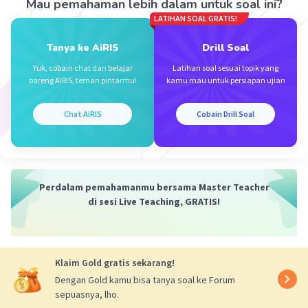
Mau pemahaman lebih dalam untuk soal ini?
LATIHAN SOAL GRATIS!
Tanya ke AiRIS
Drill Soal
Yuk, cobain chat dan belajar
Latihan soal sesuai topik yang
bareng AiRIS, teman pintarmu!
kamu mau untuk persiapan ujian
Iklan
Chat AiRIS
Cobain Drill Soal
Perdalam pemahamanmu bersama Master Teacher
di sesi Live Teaching, GRATIS!
Klaim Gold gratis sekarang!
Dengan Gold kamu bisa tanya soal ke Forum
sepuasnya, lho.