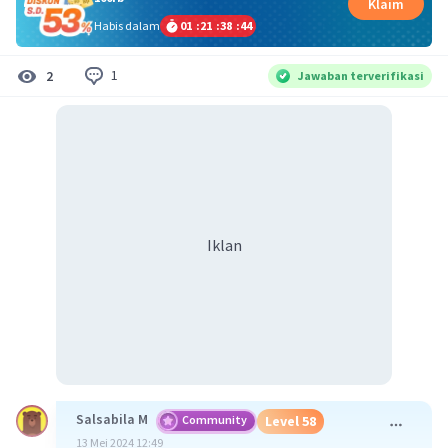
Klaim
Habis dalam
01
:
21
:
38
:
44
1
2
Jawaban terverifikasi
Iklan
Salsabila M
Community
Level 58
13 Mei 2024 12:49