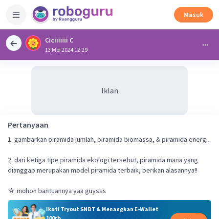
Masuk
Ciciiiiiii C
13 Mei 2024 12:29
Iklan
Pertanyaan
1. gambarkan piramida jumlah, piramida biomassa, & piramida energi..
2. dari ketiga tipe piramida ekologi tersebut, piramida mana yang
dianggap merupakan model piramida terbaik, berikan alasannya!!
☆ mohon bantuannya yaa guysss
Ikuti Tryout SNBT & Menangkan E-Wallet
100rb