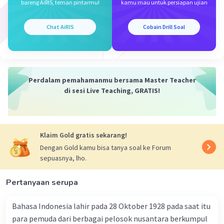
bareng AiRIS, teman pintarmu!
kamu mau untuk persiapan ujian
- Piramida biomassa menggambarkan jumlah
biomassa (massa total organisme) pada setiap
tingkat trofik dalam suatu ekosistem.
Chat AiRIS
Cobain Drill Soal
- Biasanya, jumlah biomassa tertinggi terdapat
pada tingkat produsen (tumbuhan) karena
mereka menghasilkan biomassa dari
fotosintesis, dan semakin berkurang pada
Perdalam pemahamanmu bersama Master Teacher
tingkat konsumen yang lebih tinggi.
di sesi Live Teaching, GRATIS!
- Contohnya, biomassa total semua pohon
dalam hutan akan lebih besar daripada biomassa
total semua herbivora yang memakannya.
Klaim Gold gratis sekarang!
3. Piramida Energi:
- Piramida energi menggambarkan jumlah
Dengan Gold kamu bisa tanya soal ke Forum
sepuasnya, lho.
energi yang dialirkan melalui setiap tingkat
trofik dalam suatu ekosistem dalam jangka
Pertanyaan serupa
waktu tertentu.
- Biasanya, energi tertinggi terdapat pada
Bahasa Indonesia lahir pada 28 Oktober 1928 pada saat itu
tingkat produsen (tumbuhan) karena mereka
para pemuda dari berbagai pelosok nusantara berkumpul
mendapatkan energi dari matahari melalui