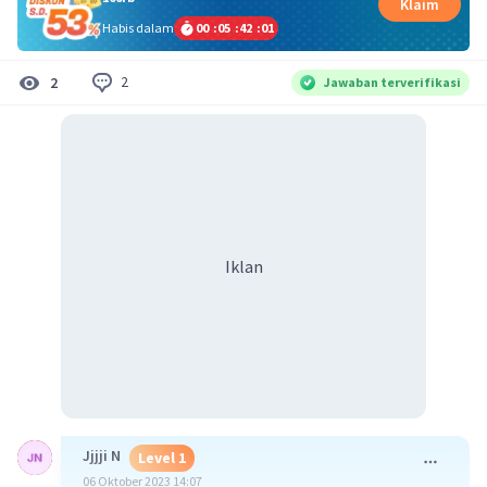
Klaim
Habis dalam
00
:
05
:
42
:
01
2
2
Jawaban terverifikasi
Iklan
Jjjji N
Level 1
06 Oktober 2023 14:07