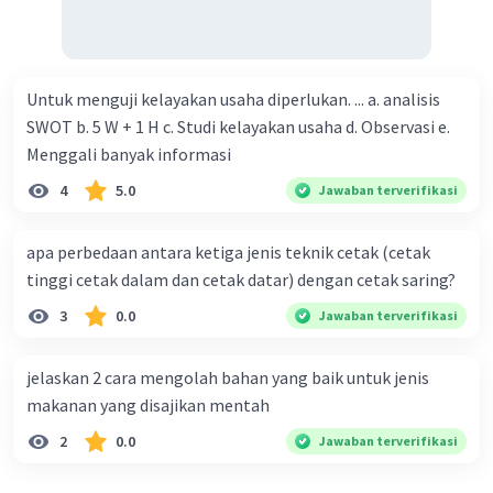
pemasaran. Perilaku konsumen dapat
mempengaruhi strategi pemasaran, seperti
mengubah preferensi atau kebutuhan
konsumen. Sebaliknya, strategi pemasaran yang
Untuk menguji kelayakan usaha diperlukan. ... a. analisis
efektif dapat mempengaruhi perilaku
SWOT b. 5 W + 1 H c. Studi kelayakan usaha d. Observasi e.
konsumen, seperti mempengaruhi keputusan
Menggali banyak informasi
pembelian atau meningkatkan loyalitas
4
5.0
Jawaban terverifikasi
pelanggan. Oleh karena itu, perusahaan harus
memahami interaksi dinamis antara perilaku
apa perbedaan antara ketiga jenis teknik cetak (cetak
konsumen dan strategi pemasaran untuk
tinggi cetak dalam dan cetak datar) dengan cetak saring?
mengembangkan strategi pemasaran yang lebih
efektif dan efisien.
3
0.0
Jawaban terverifikasi
·
0.0
(
0
)
Balas
Beri Rating
jelaskan 2 cara mengolah bahan yang baik untuk jenis
makanan yang disajikan mentah
2
0.0
Jawaban terverifikasi