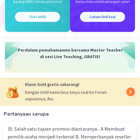
bareng AiRIS, teman pintarmu!
kamu mau untuk persiapan ujian
·
4.0
(
1
)
Balas
Beri Rating
Chat AiRIS
Cobain Drill Soal
Meikarlina S
Community
Level 27
06 Oktober 2023 03:15
Jawaban terverifikasi
Perdalam pemahamanmu bersama Master Teacher
di sesi Live Teaching, GRATIS!
1. Customer behavior and market strategy
Iklan
adalah studi tentang perilaku konsumen dan
bagaimana strategi pemasaran dapat
disesuaikan dengan perilaku tersebut. Studi ini
Klaim Gold gratis sekarang!
mencakup analisis tentang faktor-faktor yang
Dengan Gold kamu bisa tanya soal ke Forum
memengaruhi keputusan pembelian konsumen,
sepuasnya, lho.
seperti preferensi, kebutuhan, motivasi, dan
harapan. Selain itu, studi ini juga mencakup
Pertanyaan serupa
analisis tentang strategi pemasaran yang
efektif untuk menarik perhatian konsumen dan
35. Salah satu tujuan promosi diantaranya... A Membuat
mendorong pembelian.
pemilik usaha menjadi terkenal B. Memperbanyak reseller