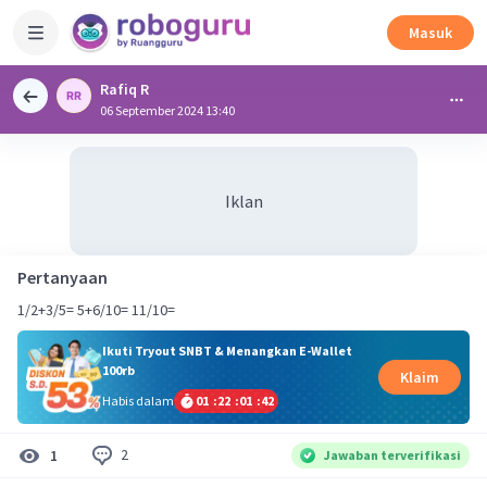
Masuk
Rafiq R
06 September 2024 13:40
Iklan
Pertanyaan
1/2+3/5= 5+6/10= 11/10=
Ikuti Tryout SNBT & Menangkan E-Wallet
100rb
Klaim
Habis dalam
01
:
22
:
01
:
42
2
1
Jawaban terverifikasi