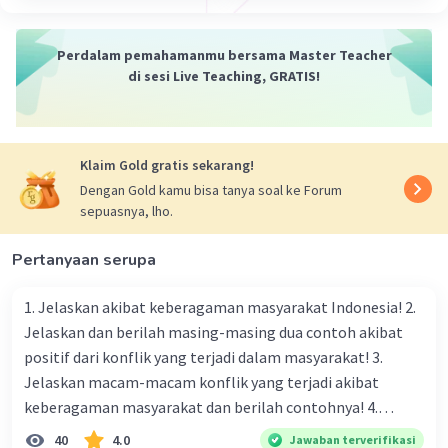
Perdalam pemahamanmu bersama Master Teacher
di sesi Live Teaching, GRATIS!
Klaim Gold gratis sekarang!
Dengan Gold kamu bisa tanya soal ke Forum
sepuasnya, lho.
Pertanyaan serupa
1. Jelaskan akibat keberagaman masyarakat Indonesia! 2.
Jelaskan dan berilah masing-masing dua contoh akibat
positif dari konflik yang terjadi dalam masyarakat! 3.
Jelaskan macam-macam konflik yang terjadi akibat
keberagaman masyarakat dan berilah contohnya! 4.
Mengapa dalam masyarakat yang memiliki keberagaman
40
4.0
Jawaban terverifikasi