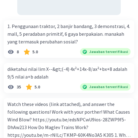
beredar (penawaran uang) naik dari kiri bawah ke kanan
atas e. Tingkat bunga turun di mana bentuk kurva jumlah
uang beredar (penawaran uang) vertikal Kebijakan fiskal
kontraktif dilakukan dengan cara .... a. Menurunkan
1. Penggunaan traktor, 2 banjir bandang, 3 demonstrasi, 4.
pengeluaran pemerintah (G), menambah pembayaran
mall, 5 peradaban primitif, 6 gaya berpakaian. manakah
transfer (Tr) dan meningkatkan pemungutan pajak (Tx) b.
yang termasuk perubahan sosial?
Menurunkan G, mengurangi Tr, dan meningkatkan Tx c.
8
5.0
Jawaban terverifikasi
Menurunkan G, menambah Tr, dan menurunkan Tx d.
Meningkatkan G, mengurangi Tr, dan menurunkan Tx e.
diketahui nilai lim X--&gt;(-4) 4x²+14x-8/ax²+bx+8 adalah
Meningkatkan G, menambah Tr, dan menurunkan Tx Cara
9/5 nilai a+b adalah
yang dilakukan kebijakan tingkat diskonto oleh Bank
Sentral dalam melakukan kebijakan moneter adalah .... a.
35
5.0
Jawaban terverifikasi
Mengatur jumlah pemberian kredit b. Menetapkan harga
surat-surat berharga di pasar uang c. Menetapkan giro
Watch these videos (link attached), and answer the
wajib minimum (reserved requirement ratio) d. Mengatur
following questions! Work with your porther! What Causes
tingkat bunga tabungan e. Mengatur tingkat bunga
Wind Blow? https://youtu.be/edsNPCwU9ios-28ZWP9f5-
pinjaman bank sentral kepada bank umum Perhatikan
DhAw213 How Do Maglev Trains Work?
beberapa pernyataan berikut. 1). Menaikkan tarif pajak. 2).
https://youtu.be/m-rNILc/TKMP-60K4No3A5 K305 1. What