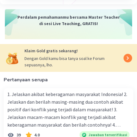
Perdalam pemahamanmu bersama Master Teacher
di sesi Live Teaching, GRATIS!
Klaim Gold gratis sekarang!
Dengan Gold kamu bisa tanya soal ke Forum
sepuasnya, lho.
Pertanyaan serupa
1. Jelaskan akibat keberagaman masyarakat Indonesia! 2.
Jelaskan dan berilah masing-masing dua contoh akibat
positif dari konflik yang terjadi dalam masyarakat! 3.
Jelaskan macam-macam konflik yang terjadi akibat
keberagaman masyarakat dan berilah contohnya! 4.
Mengapa dalam masyarakat yang memiliki keberagaman
39
4.0
Jawaban terverifikasi