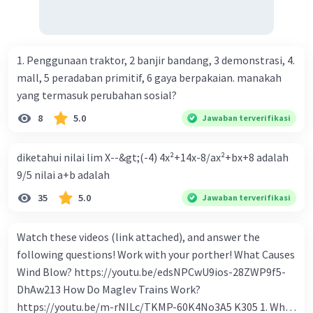
beredar (penawaran uang) naik dari kiri bawah ke kanan
atas e. Tingkat bunga turun di mana bentuk kurva jumlah
uang beredar (penawaran uang) vertikal Kebijakan fiskal
kontraktif dilakukan dengan cara .... a. Menurunkan
1. Penggunaan traktor, 2 banjir bandang, 3 demonstrasi, 4.
pengeluaran pemerintah (G), menambah pembayaran
mall, 5 peradaban primitif, 6 gaya berpakaian. manakah
transfer (Tr) dan meningkatkan pemungutan pajak (Tx) b.
yang termasuk perubahan sosial?
Menurunkan G, mengurangi Tr, dan meningkatkan Tx c.
8
5.0
Jawaban terverifikasi
Menurunkan G, menambah Tr, dan menurunkan Tx d.
Meningkatkan G, mengurangi Tr, dan menurunkan Tx e.
diketahui nilai lim X--&gt;(-4) 4x²+14x-8/ax²+bx+8 adalah
Meningkatkan G, menambah Tr, dan menurunkan Tx Cara
9/5 nilai a+b adalah
yang dilakukan kebijakan tingkat diskonto oleh Bank
Sentral dalam melakukan kebijakan moneter adalah .... a.
35
5.0
Jawaban terverifikasi
Mengatur jumlah pemberian kredit b. Menetapkan harga
surat-surat berharga di pasar uang c. Menetapkan giro
Watch these videos (link attached), and answer the
wajib minimum (reserved requirement ratio) d. Mengatur
following questions! Work with your porther! What Causes
tingkat bunga tabungan e. Mengatur tingkat bunga
Wind Blow? https://youtu.be/edsNPCwU9ios-28ZWP9f5-
pinjaman bank sentral kepada bank umum Perhatikan
DhAw213 How Do Maglev Trains Work?
beberapa pernyataan berikut. 1). Menaikkan tarif pajak. 2).
https://youtu.be/m-rNILc/TKMP-60K4No3A5 K305 1. What