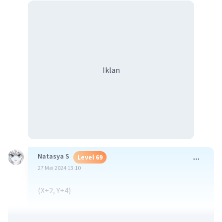
Iklan
Natasya S
Level 69
27 Mei 2024 13:10
(X+2, Y+4)
apakah ini soal untuk koordinat kartesius?