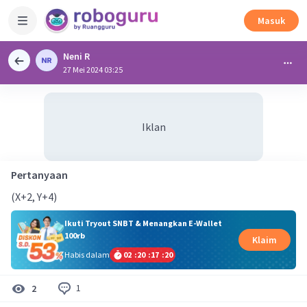
Masuk
Neni R
27 Mei 2024 03:25
Iklan
Pertanyaan
(X+2, Y+4)
Ikuti Tryout SNBT & Menangkan E-Wallet
100rb
Klaim
Habis dalam
02
:
20
:
17
:
20
1
2