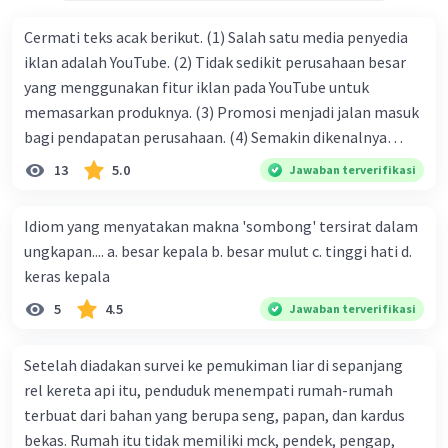
Cermati teks acak berikut. (1) Salah satu media penyedia
iklan adalah YouTube. (2) Tidak sedikit perusahaan besar
yang menggunakan fitur iklan pada YouTube untuk
memasarkan produknya. (3) Promosi menjadi jalan masuk
bagi pendapatan perusahaan. (4) Semakin dikenalnya
suatu produk oleh konsumen, semakin besar pula peluang
13
5.0
Jawaban terverifikasi
penjualan produk. (5) Hal ini disebabkan iklan atau
promosi merupakan cara untuk mengenalkan produk
Idiom yang menyatakan makna 'sombong' tersirat dalam
perusahaan kepada konsumen. Urutan yang tepat agar
ungkapan.... a. besar kepala b. besar mulut c. tinggi hati d.
menjadi teks eksposisi yang padu adalah .... A. (1)-(2)-(3)-
keras kepala
(4)-(5) B. (2)-(1)-(3)-(4)-(5) C. (3)-(1)-(2)-(5)-(4) D. (3)-(5)-
5
4.5
Jawaban terverifikasi
(4)-(1)-(2) E. (5)-(1)-(3)-(4)-(2)
Setelah diadakan survei ke pemukiman liar di sepanjang
rel kereta api itu, penduduk menempati rumah-rumah
terbuat dari bahan yang berupa seng, papan, dan kardus
bekas. Rumah itu tidak memiliki mck, pendek, pengap,