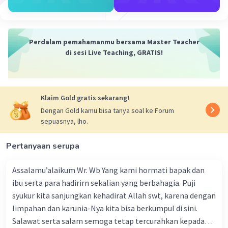
membantu Anda memahami konsep kalimat efektif. 🙂
·
0.0
(
0
)
Balas
Beri Rating
Perdalam pemahamanmu bersama Master Teacher
di sesi Live Teaching, GRATIS!
Rayhan J
Level 17
29 Desember 2023 04:43
Jawaban terverifikasi
Klaim Gold gratis sekarang!
Kalimat itu cukup efektif dalam memberikan instruksi
Dengan Gold kamu bisa tanya soal ke Forum
sederhana untuk menutup kloset setelah menggunakan
Iklan
sepuasnya, lho.
air. Namun, ada beberapa cara untuk membuatnya
terdengar lebih sopan atau lebih umum digunakan,
Pertanyaan serupa
tergantung pada konteksnya:
1. **"Tolong tutup kloset setelah digunakan."** (Lebih
Assalamu’alaikum Wr. Wb Yang kami hormati bapak dan
umum digunakan dan terdengar lebih sopan)
ibu serta para hadirirn sekalian yang berbahagia. Puji
syukur kita sanjungkan kehadirat Allah swt, karena dengan
2. **"Harap siram kloset setelah digunakan."**
limpahan dan karunia-Nya kita bisa berkumpul di sini.
(Menyertakan instruksi untuk menyiram kloset)
Salawat serta salam semoga tetap tercurahkan kepada