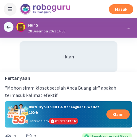
Masuk
Nur S
28 Desember 2023 14:06
Iklan
Pertanyaan
"Mohon siram kloset setelah Anda Buang air" apakah
termasuk kalimat efektif
Ikuti Tryout SNBT & Menangkan E-Wallet
100rb
Klaim
Habis dalam
01
:
01
:
42
:
40
2
1
Jawaban terverifikasi