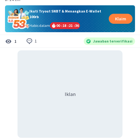
Ikuti Tryout SNBT & Menangkan E-Wallet
100rb
Klaim
Habis dalam
00
:
18
:
21
:
36
1
1
Jawaban terverifikasi
Iklan