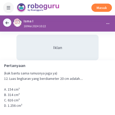
Masuk
Isma I
18 Mei 2024 10:22
Iklan
Pertanyaan
(kak bantu sama rumusnya juga ya)
12. Luas lingkaran yang berdiameter 20 cm adalah....
A. 154 cm²
B. 314 cm²
C. 616 cm²
D. 1.256 cm²