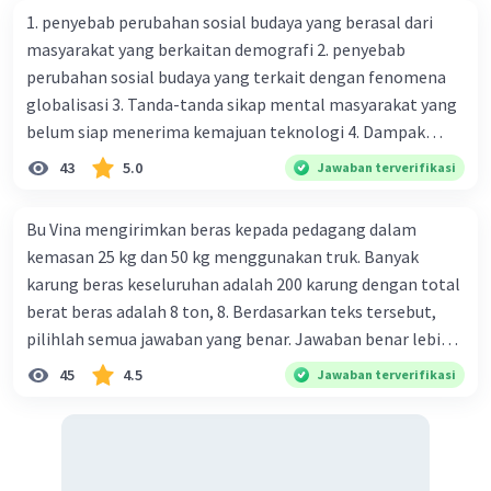
1. penyebab perubahan sosial budaya yang berasal dari
masyarakat yang berkaitan demografi 2. penyebab
perubahan sosial budaya yang terkait dengan fenomena
Iklan
globalisasi 3. Tanda-tanda sikap mental masyarakat yang
belum siap menerima kemajuan teknologi 4. Dampak
modernisasi dalam kehidupan sosial masyarakat 5.
43
5.0
Jawaban terverifikasi
Kegiatan manusia di bidang ekonomi yang menunjukkan
perubahan ke arah modernisasi 6. Contoh pengaruh
Bu Vina mengirimkan beras kepada pedagang dalam
modernisasi di bidang ilmu pengetahuan dan pendidikan
kemasan 25 kg dan 50 kg menggunakan truk. Banyak
terhadap pola pikir masyarakat 7. Konsep mengenai
karung beras keseluruhan adalah 200 karung dengan total
proses modernisasi di masyarakat seringkali mengalami
berat beras adalah 8 ton, 8. Berdasarkan teks tersebut,
kesalahan pahaman, salah satunya kesalahan tersebut
pilihlah semua jawaban yang benar. Jawaban benar lebih
menganggap jika menjadi modern adalah mengikuti... 8.
dari satu. Banyak karung beras kemasan 25 kg adalah 50
45
4.5
Jawaban terverifikasi
arti dari globalisasi 9. Bentuk kearifan lokal di wilayah
buah. Banyak karung beras kemasan 50 kg adalah 150
Madura yang berperan dalam pengelolaan SDA dan
buah. Total berat beras dalam kemasan 25 kg adalah 2
dukungan dalam bentuk kebudayaan 10. Syarat menjaga
ton. Perbandingan berat beras kemasan 25 kg dan 50 kg
tradisi kearifan lokal di Nusantara 11. Ciri uang kartal,
dalam truk adalah 1: 3. 9. Berdasarkan teks tersebut, jika
giral 12. Syarat melakukan kegiatan barter 13. Arti dari