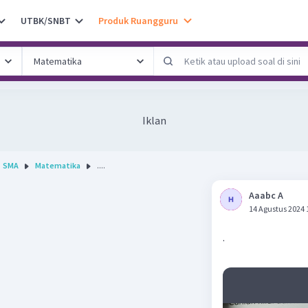
UTBK/SNBT
Produk Ruangguru
Iklan
SMA
Matematika
....
Aaabc A
14 Agustus 2024 
.