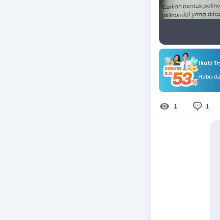
Ikuti T
Habis d
1
1