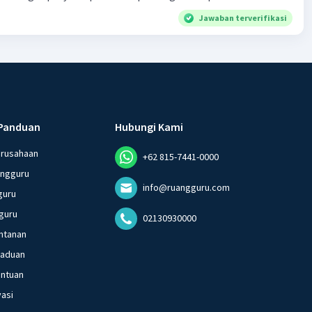
Jawaban terverifikasi
Panduan
Hubungi Kami
erusahaan
+62 815-7441-0000
angguru
info@ruangguru.com
guru
guru
02130930000
ntanan
gaduan
entuan
vasi