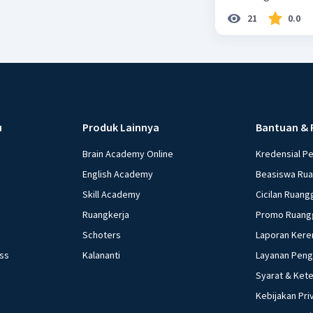
21
0.0
u
Produk Lainnya
Bantuan & 
Brain Academy Online
Kredensial P
English Academy
Beasiswa Ru
Skill Academy
Cicilan Ruang
Ruangkerja
Promo Ruang
Schoters
Laporan Kere
ess
Kalananti
Layanan Pen
Syarat & Ket
Kebijakan Pri