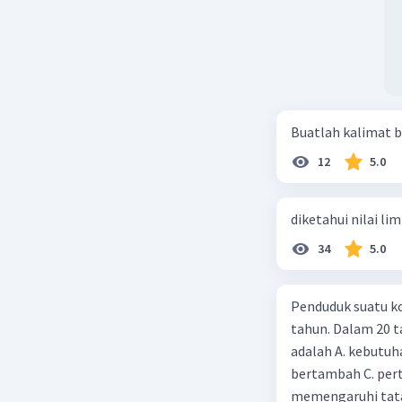
Buatlah kalimat b
12
5.0
diketahui nilai li
34
5.0
Penduduk suatu ko
tahun. Dalam 20 
adalah A. kebutuh
bertambah C. per
memengaruhi tata