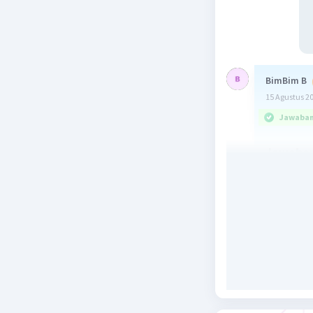
BimBim B
15 Agustus 2
Jawaban 
Jawaban
Penjelas
Langkah 
Kita ingi
menemukan
Pembag
Bag