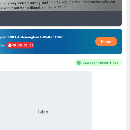
ryout SNBT & Menangkan E-Wallet 100rb
Klaim
alam
00
:
16
:
33
:
36
Jawaban terverifikasi
Iklan