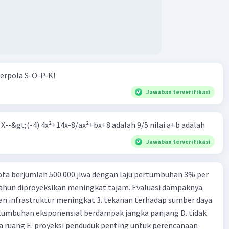
Iklan
erpola S-O-P-K!
Jawaban terverifikasi
m X--&gt;(-4) 4x²+14x-8/ax²+bx+8 adalah 9/5 nilai a+b adalah
Jawaban terverifikasi
ta berjumlah 500.000 jiwa dengan laju pertumbuhan 3% per
tahun diproyeksikan meningkat tajam. Evaluasi dampaknya
an infrastruktur meningkat 3. tekanan terhadap sumber daya
tumbuhan eksponensial berdampak jangka panjang D. tidak
 ruang E. proyeksi penduduk penting untuk perencanaan