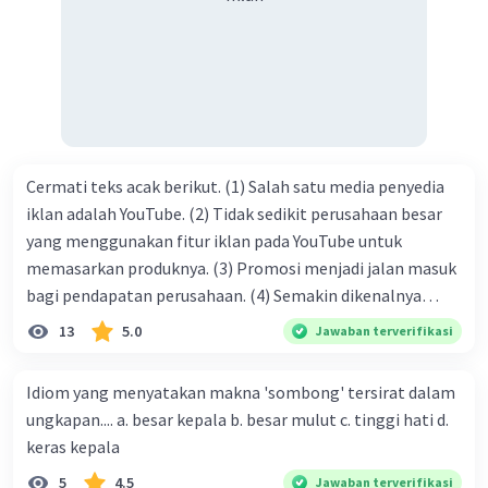
tersebut termasuk …. A. salam pembuka B. ucapan terima
kasih C. pengenalan topik D. tema E. judul
Cermati teks acak berikut. (1) Salah satu media penyedia
iklan adalah YouTube. (2) Tidak sedikit perusahaan besar
yang menggunakan fitur iklan pada YouTube untuk
memasarkan produknya. (3) Promosi menjadi jalan masuk
bagi pendapatan perusahaan. (4) Semakin dikenalnya
suatu produk oleh konsumen, semakin besar pula peluang
13
5.0
Jawaban terverifikasi
penjualan produk. (5) Hal ini disebabkan iklan atau
promosi merupakan cara untuk mengenalkan produk
Idiom yang menyatakan makna 'sombong' tersirat dalam
perusahaan kepada konsumen. Urutan yang tepat agar
ungkapan.... a. besar kepala b. besar mulut c. tinggi hati d.
menjadi teks eksposisi yang padu adalah .... A. (1)-(2)-(3)-
keras kepala
(4)-(5) B. (2)-(1)-(3)-(4)-(5) C. (3)-(1)-(2)-(5)-(4) D. (3)-(5)-
5
4.5
Jawaban terverifikasi
(4)-(1)-(2) E. (5)-(1)-(3)-(4)-(2)