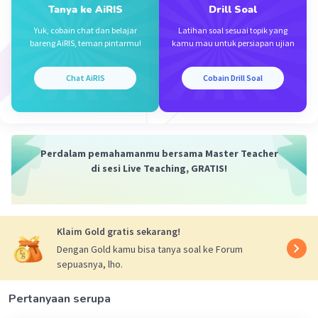
26 November 2023 11:02
Tanya ke AiRIS
Drill Soal
Yuk, cobain chat dan belajar
Latihan soal sesuai topik yang
B
bareng AiRIS, teman pintarmu!
kamu mau untuk persiapan ujian
Iklan
·
0.0
(
0
)
Balas
Beri Rating
Chat AiRIS
Cobain Drill Soal
Perdalam pemahamanmu bersama Master Teacher
di sesi Live Teaching, GRATIS!
Klaim Gold gratis sekarang!
Dengan Gold kamu bisa tanya soal ke Forum
sepuasnya, lho.
Pertanyaan serupa