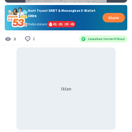
Ikuti Tryout SNBT & Menangkan E-Wallet
100rb
Klaim
Habis dalam
01
:
01
:
33
:
41
2
3
Jawaban terverifikasi
Iklan