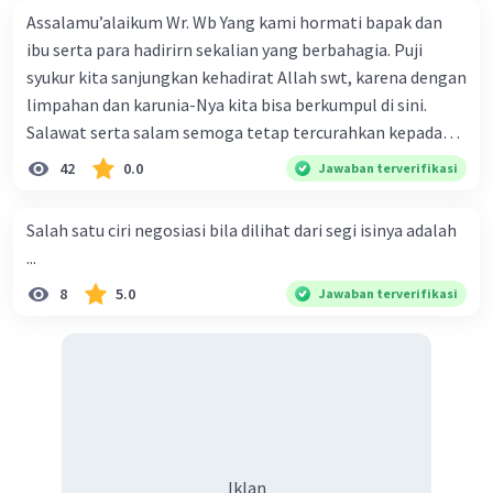
Assalamu’alaikum Wr. Wb Yang kami hormati bapak dan
ibu serta para hadirirn sekalian yang berbahagia. Puji
syukur kita sanjungkan kehadirat Allah swt, karena dengan
limpahan dan karunia-Nya kita bisa berkumpul di sini.
Salawat serta salam semoga tetap tercurahkan kepada
junjungan Nabi besar Muhammad saw, karena beliau
42
0.0
Jawaban terverifikasi
menyiarkan agama yang haq, yakni agama islam, agama
yang diridai oleh Allah swt. Semoga kita sekalian termasuk
Salah satu ciri negosiasi bila dilihat dari segi isinya adalah
ke dalam umat-Nya yang diberkahi. Amin ya rabbal alamin.
...
Hadirin sekalian yang berbahagia! Dirasa amat penting
8
5.0
Jawaban terverifikasi
sekali jiwa sosial untuk diterapkan di lingkungan keluarga,
sanak saudara, bahkan juga di masyarakat luas. Karena
dengan jiwa sosial, maka terjalinlah di antara kita saling
tolong-menolong, dan kasih sayang. Sehngga orang-
orang yang butuh akan pertolongan kita, akan
mendapatkan haq-Nya. Perhatikan kalimat berikut! Puji
syukur kita sanjungkan kehadirat Allah swt, karena dengan
Iklan
limpahan karuniaNya kita bisa berkumpul di sini. Kalimat