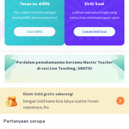
Tanya ke AiRIS
Drill Soal
Yuk, cobain chat dan belajar
Latihan soal sesuai topik yang
bareng AiRIS, teman pintarmu!
kamu mau untuk persiapan ujian
Chat AiRIS
Cobain Drill Soal
Perdalam pemahamanmu bersama Master Teacher
di sesi Live Teaching, GRATIS!
Klaim Gold gratis sekarang!
Dengan Gold kamu bisa tanya soal ke Forum
sepuasnya, lho.
Pertanyaan serupa