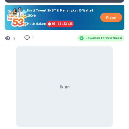
Ikuti Tryout SNBT & Menangkan E-Wallet
100rb
Klaim
Habis dalam
01
:
11
:
53
:
23
1
3
Jawaban terverifikasi
Iklan