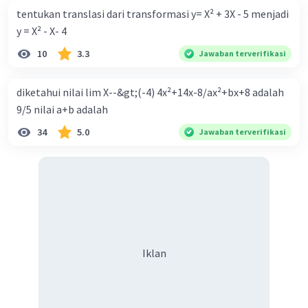
tentukan translasi dari transformasi y= X² + 3X - 5 menjadi
y = X² - X- 4
10
3.3
Jawaban terverifikasi
diketahui nilai lim X--&gt;(-4) 4x²+14x-8/ax²+bx+8 adalah
9/5 nilai a+b adalah
34
5.0
Jawaban terverifikasi
Iklan