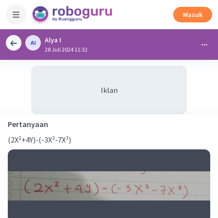
Masuk
Alya I
28 Juli 2024 11:32
Iklan
Pertanyaan
(2X²+4Y)-(-3X²-7X³)