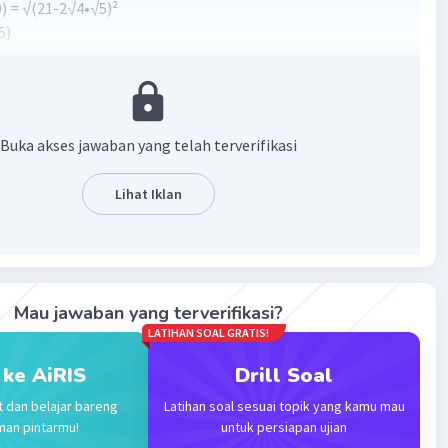
) = √(21-2√4•√5)²
5)
•5
•5
20
Buka akses jawaban yang telah terverifikasi
20
-2√20•1
Lihat Iklan
·
5.0
(
1
)
Balas
ating
Mau jawaban yang terverifikasi?
LATIHAN SOAL GRATIS!
evel 84
 ke AiRIS
Drill Soal
024 12:08
t dan belajar bareng
Latihan soal sesuai topik yang kamu mau
man pintarmu!
untuk persiapan ujian