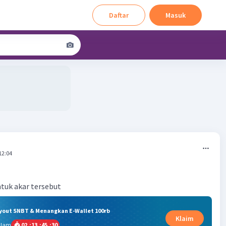
Daftar
Masuk
12:04
tuk akar tersebut
ryout SNBT & Menangkan E-Wallet 100rb
Klaim
alam
02
:
13
:
45
:
30