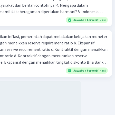
 dan berilah contohnya! 4. Mengapa dalam
liki keberagaman diperlukan harmoni? 5. Indonesia
yang kaya akan keberagaman baik dilihat dari agama, suku,
Jawaban terverifikasi
budaya. Berdasarkan pernyataan tersebut, apa yang dapat
tuk menjaga keberagaman supaya terhindar dari konflik?
kan inflasi, pemerintah dapat melakukan kebijakan moneter
dengan menaikkan reserve requirement ratio b. Ekspansif
n reserve requirement ratio c. Kontraktif dengan menaikkan
nt ratio d. Kontraktif dengan menurunkan reserve
. Ekspansif dengan menaikkan tingkat diskonto Bila Bank
n kebijakan moneter ekspansif, ceteris paribus maka .... a.
Jawaban terverifikasi
asi di mana bentuk kurva jumlah uang beredar (penawaran
iri bawah ke kanan atas b. Menimbulkan deflasi di mana bentuk
 beredar (penawaran uang) naik dari kiri bawah ke kanan atas
meningkat di mana bentuk kurva jumlah uang beredar
aik dari kiri bawah ke kanan atas d. Tingkat bunga turun di
 jumlah uang beredar (penawaran uang) naik dari kiri bawah
Tingkat bunga turun di mana bentuk kurva jumlah uang