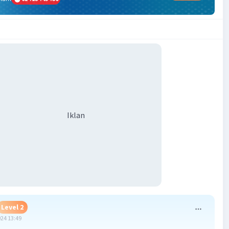
Iklan
Level 2
024 13:49