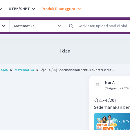
UTBK/SNBT
Produk Ruangguru
Iklan
SMA
Matematika
√(21-4√20) Sederhanakan bentuk akar tersebut...
Nur A
24 Agustus 2024 
√(21-4√20)
Sederhanakan ben
Ikuti T
Habis d