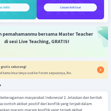
Iklan
at AiRIS
Cobain Drill Soal
·
0.0
(
0
)
Balas
ating
A
Level 64
ustus 2024 12:10
m pemahamanmu bersama Master Teacher
ong caranya 😞🫶🏻
di sesi Live Teaching, GRATIS!
 gratis sekarang!
d kamu bisa tanya soal ke Forum sepuasnya, lho.
a
agaman masyarakat Indonesia! 2. Jelaskan dan berilah
 contoh akibat positif dari konflik yang terjadi dalam