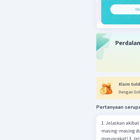
Ch
Beri R
Nur 
24 Ag
Perdala
tol
Klaim Gold
Dengan Gol
Pertanyaan serup
1. Jelaskan akibat keber
masing-masing dua
masyarakat! 3. Jelaskan macam-macam konflik yang terjadi akibat