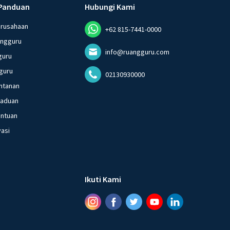
Panduan
Hubungi Kami
erusahaan
+62 815-7441-0000
angguru
info@ruangguru.com
guru
guru
02130930000
ntanan
gaduan
entuan
vasi
Ikuti Kami