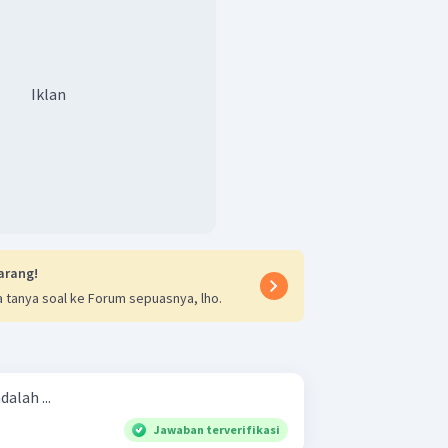
Iklan
arang!
 tanya soal ke Forum sepuasnya, lho.
alah ...
Jawaban terverifikasi