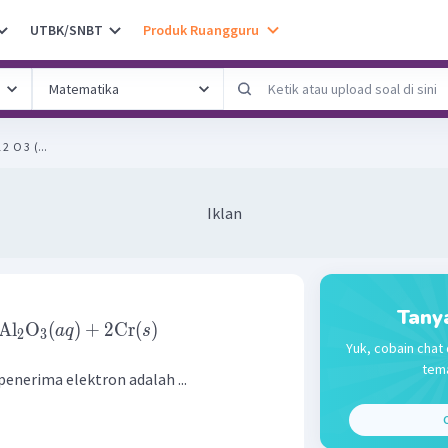
UTBK/SNBT
Produk Ruangguru
2 ​ O 3 ​ (...
Iklan
Tany
Al
O
(
)
+
2
Cr
(
)
a
q
s
2
3
Yuk, cobain chat 
tema
penerima elektron adalah ...
C