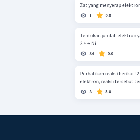
Zat yang menyerap elektron
1
0.0
Tentukan jumlah elektron yang
2 + → Ni
34
0.0
Perhatikan reaksi berikut! 2 H + + 2 e − → H 2 ​ Berdasarkan keterlibatan
elektron, reaksi tersebut ter
3
5.0