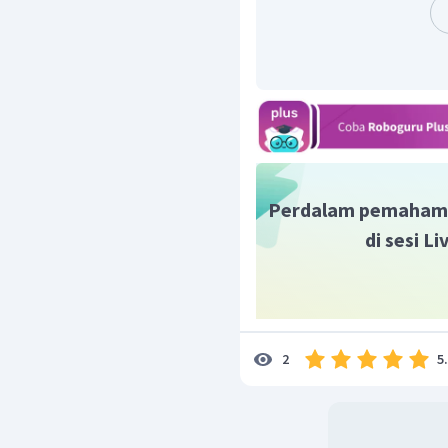
Perdalam pemaham
di sesi L
5
2