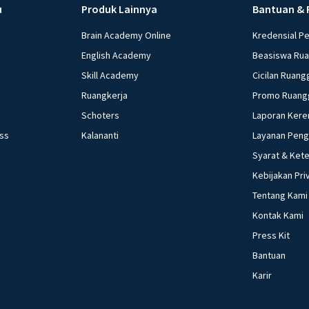
u
Produk Lainnya
Bantuan & 
Brain Academy Online
Kredensial P
English Academy
Beasiswa Ru
Skill Academy
Cicilan Ruang
Ruangkerja
Promo Ruang
Schoters
Laporan Kere
ess
Kalananti
Layanan Pen
Syarat & Ket
Kebijakan Pri
Tentang Kami
Kontak Kami
Press Kit
Bantuan
Karir