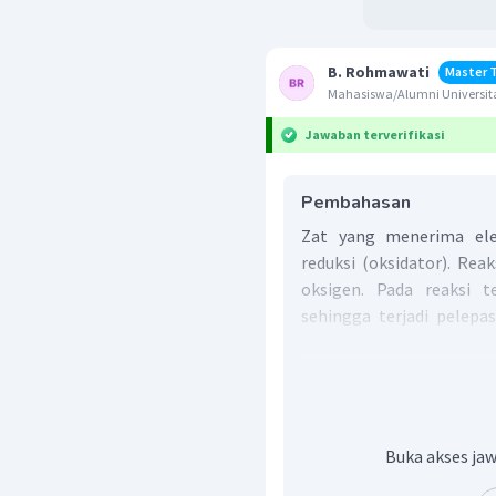
B. Rohmawati
Master 
Mahasiswa/Alumni Universit
Jawaban terverifikasi
Pembahasan
Zat yang menerima ele
reduksi (oksidator). Reak
oksigen. Pada reaksi 
sehingga terjadi pelepa
merupakan reaksi reduksi
Oleh karena itu, zat pen
Jadi, jawaban yang bena
Buka akses jaw