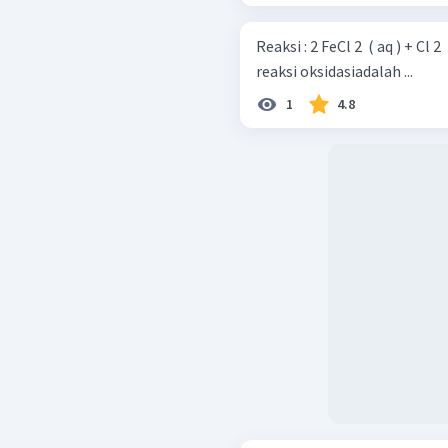
Reaksi : 2 FeCl 2 ​ ( aq ) + Cl 2 ​ ( g ) → 2 FeCl 3 ​ ( aq ) yang menunjukkan
reaksi oksidasiadalah ...
1
4.8