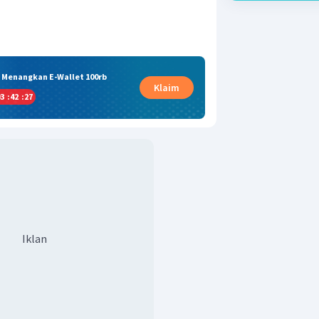
& Menangkan E-Wallet 100rb
Klaim
3
:
42
:
27
Iklan