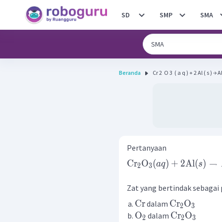
SD
SMP
SMA
Beranda
Cr 2 ​ O 3 ​ ( a q ) + 2 Al ( s ) → Al 
Pertanyaan
Cr
O
(
)
+
2
Al
(
)
→
a
q
s
2
3
Zat yang bertindak sebagai 
Cr
Cr
O
dalam
2
3
O
Cr
O
dalam
2
2
3