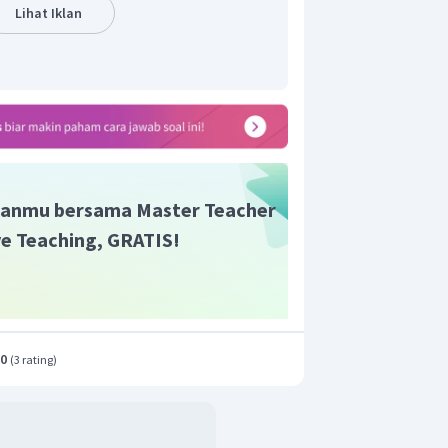
Lihat Iklan
anmu bersama Master Teacher
ive Teaching, GRATIS!
.0
(
3 rating
)