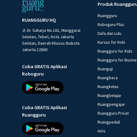
Produk Ruanggur
Ruangguru
RUANGGURU HQ
Roboguru Plus
Jl. Dr. Saharjo No.161, Manggarai
Dafa dan Lulu
Selatan, Tebet, Kota Jakarta
Kursus for Kids
Selatan, Daerah Khusus Ibukota
Jakarta 12860
Ruangguru for Kids
Ruangguru for Busin
Coba GRATIS Aplikasi
Ruanguji
Roboguru
Ruangbaca
Ruangkelas
Ruangbelajar
Ruangpengajar
Coba GRATIS Aplikasi
Ruangguru Privat
Ruangguru
Ruangpeduli
Airis