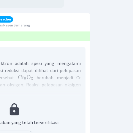
Teacher
as Negeri Semarang
ktron adalah spesi yang mengalami
si reduksi dapat dilihat dari pelepasan
Cr
O
tersebut
berubah menjadi Cr
2
3
san oksigen. Reaksi pelepasan oksigen
.
Cr
O
erima elektron adalah Cr dalam
.
2
3
r adalah A.
aban yang telah terverifikasi