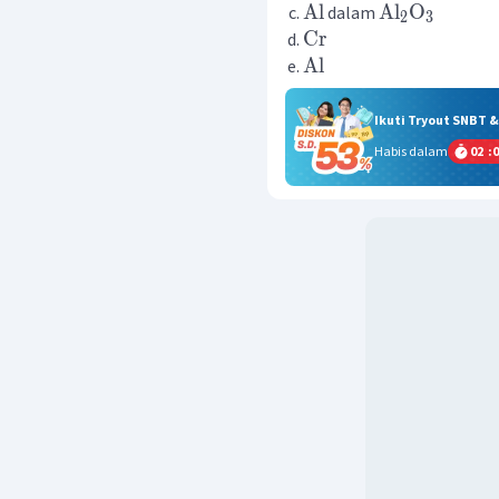
Al
Al
O
dalam
2
3
Cr
Al
Ikuti Tryout SNBT 
Habis dalam
02
:
0