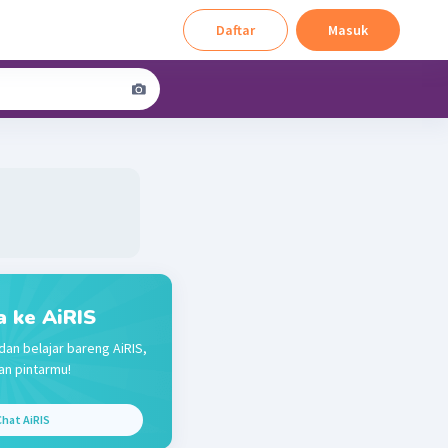
Daftar
Masuk
a ke AiRIS
dan belajar bareng AiRIS,
n pintarmu!
hat AiRIS