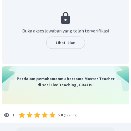
BCl
: segitiga planar, nonpolar
3
BeCl
: linear, nonpolar
2
CCl
: tetrahedral, nonpolar
4
Cl
O
: huruf V, polar
2
Buka akses jawaban yang telah terverifikasi
Jadi, jawaban yang paling tepat adalah D.
Lihat Iklan
Perdalam pemahamanmu bersama Master Teacher
di sesi Live Teaching, GRATIS!
5.0
1
(
1 rating
)