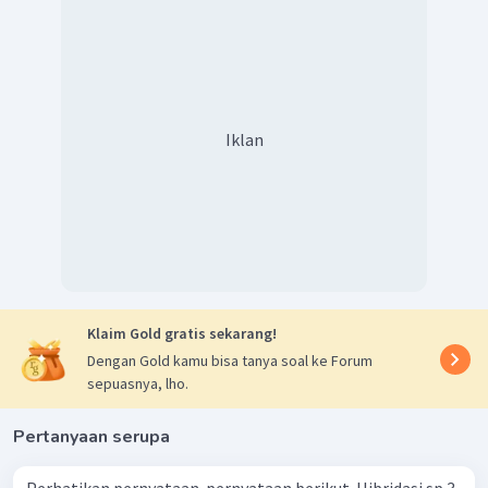
Iklan
Klaim Gold gratis sekarang!
Dengan Gold kamu bisa tanya soal ke Forum
sepuasnya, lho.
Pertanyaan serupa