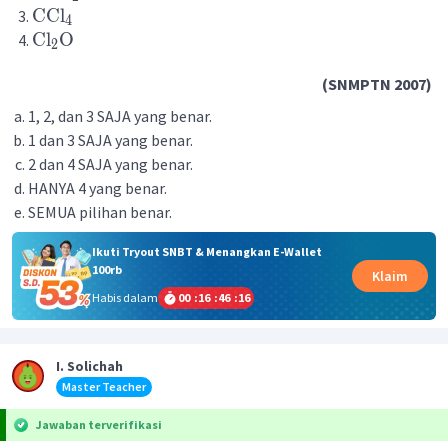
CCl
4
Cl
O
2
(SNMPTN 2007)
1, 2, dan 3 SAJA yang benar.
1 dan 3 SAJA yang benar.
2 dan 4 SAJA yang benar.
HANYA 4 yang benar.
SEMUA pilihan benar.
Ikuti Tryout SNBT & Menangkan E-Wallet
100rb
Klaim
Habis dalam
00
:
16
:
46
:
15
I. Solichah
Master Teacher
Jawaban terverifikasi