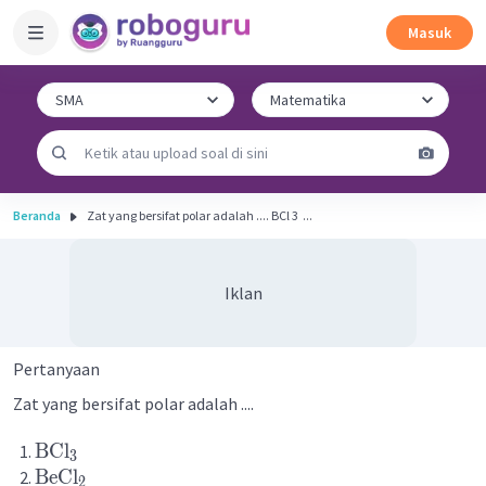
Masuk
Beranda
Zat yang bersifat polar adalah .... BCl 3 ​ ...
Iklan
Pertanyaan
Zat yang bersifat polar adalah ....
BCl
3
BeCl
2