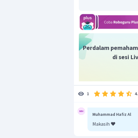
Senyawa yang bersifat 
Perdalam pemaham
di sesi L
4
1
Muhammad Hafiz Al
Makasih ❤️