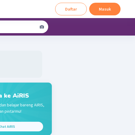
Daftar
Masuk
a ke AiRIS
dan belajar bareng AiRIS,
n pintarmu!
hat AiRIS