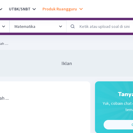
UTBK/SNBT
Produk Ruangguru
h ....
Iklan
Tany
 ....
Yuk, cobain chat 
tema
C