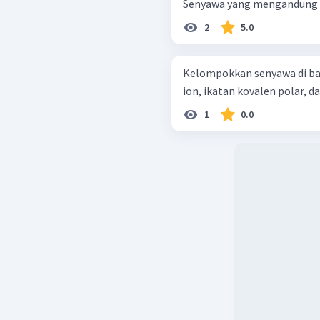
Senyawa yang mengandung ika
2
5.0
Kelompokkan senyawa di ba
1
0.0