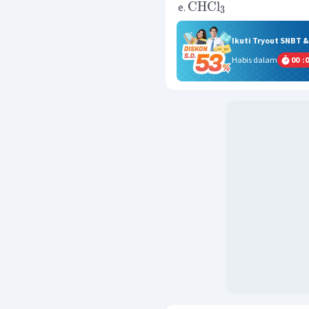
CHCl
3
Ikuti Tryout SNBT 
Habis dalam
00
:
0