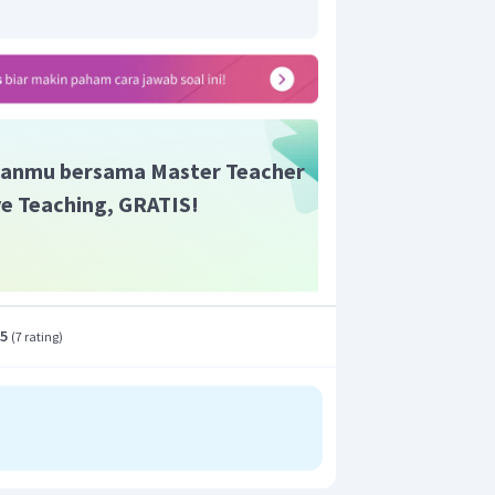
H
O
polar adalah
.
2
anmu bersama Master Teacher
ive Teaching, GRATIS!
.5
(
7 rating
)