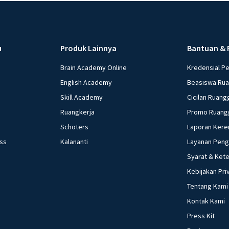
u
Produk Lainnya
Bantuan & 
Brain Academy Online
Kredensial P
English Academy
Beasiswa Ru
Skill Academy
Cicilan Ruang
Ruangkerja
Promo Ruang
Schoters
Laporan Kere
ess
Kalananti
Layanan Pen
Syarat & Ket
Kebijakan Pri
Tentang Kami
Kontak Kami
Press Kit