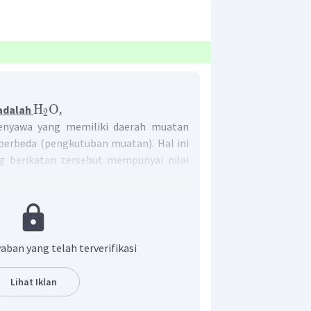
H
O
 adalah
.
2
enyawa yang memiliki daerah muatan
 berbeda (pengkutuban muatan). Hal ini
ng berikatan tersebut mempunyai nilai
 berbeda. Selain itu, senyawa dengan
rumus struktur yang tidak simetri
sehingga bersifat polar.
r, nonpolar
aban yang telah terverifikasi
lar
onpolar
Lihat Iklan
gonal, non polar
 non polar