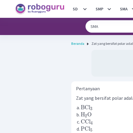
SD
SMP
SMA
Beranda
Zat yang bersifat polar adala
Pertanyaan
Zat yang bersifat polar adalah
BCl
3
H
O
2
CCl
4
PCl
5