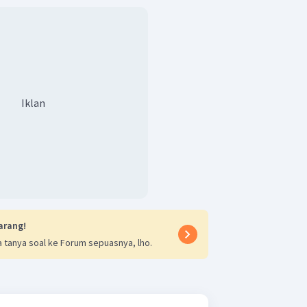
Iklan
arang!
 tanya soal ke Forum sepuasnya, lho.