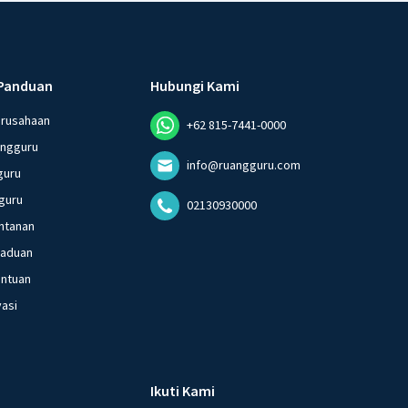
Panduan
Hubungi Kami
erusahaan
+62 815-7441-0000
angguru
info@ruangguru.com
guru
guru
02130930000
ntanan
gaduan
entuan
vasi
Ikuti Kami