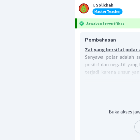
I. Solichah
Master Teacher
Jawaban terverifikasi
Pembahasan
Zat yang bersifat polar
Senyawa polar adalah s
positif dan negatif yang
terjadi karena unsur ya
keelektronegatifan yang
struktur Lewis atau 
menandakan adanya dipol 
BCl
: segitiga plana
3
Buka akses jaw
H
O
: berbentuk V, po
2
CCl
: tetrahedral, n
4
PCl
: bipiramida tri
5
CHCl
: tetrahedral,
3