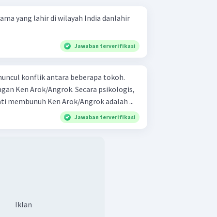
a yang lahir di wilayah India danlahir
Jawaban terverifikasi
muncul konflik antara beberapa tokoh.
ngan Ken Arok/Angrok. Secara psikologis,
i membunuh Ken Arok/Angrok adalah ...
Jawaban terverifikasi
Iklan