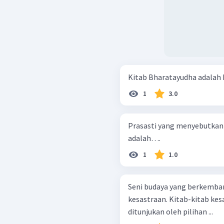
Kitab Bharatayudha adalah k
1
3.0
Prasasti yang menyebutka
adalah….
1
1.0
Seni budaya yang berkemban
kesastraan. Kitab-kitab ke
ditunjukan oleh pilihan ...