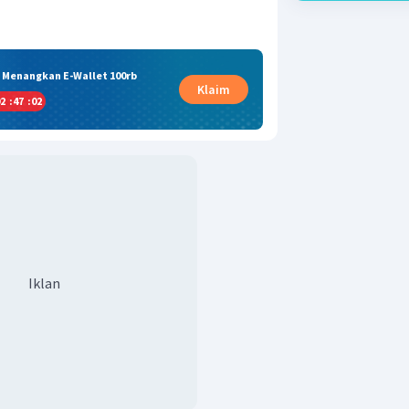
& Menangkan E-Wallet 100rb
Klaim
2
:
47
:
01
Iklan