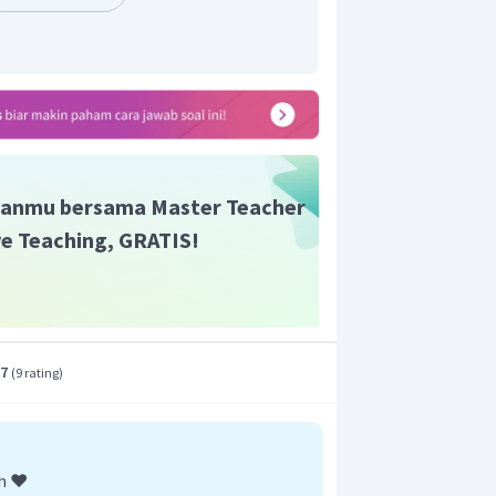
n dalam Tri Murti kemudian menjadi
a.
man pengembangan dan penyusunan
aman orang berfilsafat atas dasar Weda
t adalah C.
anmu bersama Master Teacher
ive Teaching, GRATIS!
.7
(
9 rating
)
h ❤️