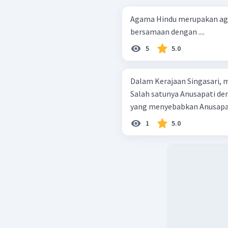
Agama Hindu merupakan agam
bersamaan dengan ....
5
5.0
Dalam Kerajaan Singasari, 
Salah satunya Anusapati de
yang menyebabkan Anusapat
1
5.0