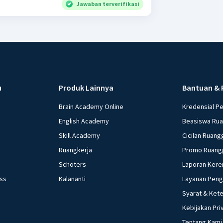
Jawaban terverifikasi
u
Produk Lainnya
Bantuan & 
Brain Academy Online
Kredensial P
English Academy
Beasiswa Ru
Skill Academy
Cicilan Ruang
Ruangkerja
Promo Ruang
Schoters
Laporan Kere
ess
Kalananti
Layanan Pen
Syarat & Ket
Kebijakan Pri
Tentang Kami