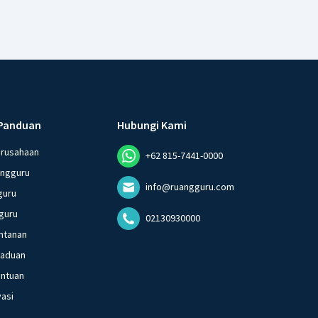
Panduan
Hubungi Kami
erusahaan
+62 815-7441-0000
angguru
info@ruangguru.com
guru
guru
02130930000
ntanan
gaduan
entuan
vasi