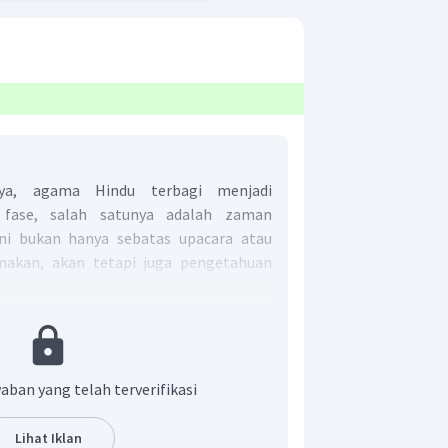
ya, agama Hindu terbagi menjadi
fase, salah satunya adalah zaman
ni bukan hanya sebatas upacara atau
amakan, akan tetapi juga pengetahuan
katkan lebih tinggi serta bisa membuka
n Upanisad termasuk ke dalam zaman
gama dan juga pengembangan, yaitu
 bersifat dengan dasar weda. Karena
n zaman filsafat, maka pada zaman
aban yang telah terverifikasi
culan ajaran filsafat yang tinggi serta
n Itihasa, ajaran Darsana, dan Purana.
Lihat Iklan