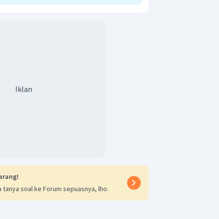
Iklan
arang!
 tanya soal ke Forum sepuasnya, lho.