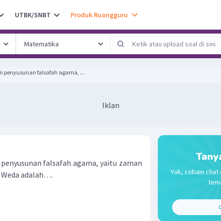
UTBK/SNBT
Produk Ruangguru
penyusunan falsafah agama, ...
Iklan
Tany
enyusunan falsafah agama, yaitu zaman
Yuk, cobain chat 
ar Weda adalah….
tema
C