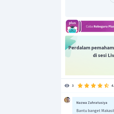
Pemujaan terhadap Tuha
umum pada zaman Puran
Dengan demikian, za
falsafah agama, yaitu z
adalah zaman Upanisad.
Jadi, jawaban yang tepa
Perdalam pemaham
di sesi L
4
3
Nazwa Zahratusiya
Bantu banget Makasi