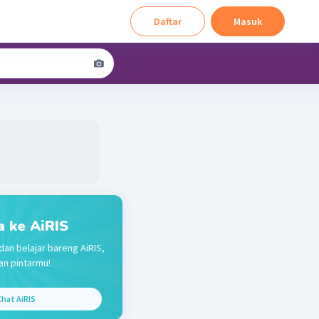
Daftar
Masuk
a ke AiRIS
dan belajar bareng AiRIS,
n pintarmu!
hat AiRIS