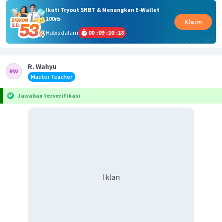
Ikuti Tryout SNBT & Menangkan E-Wallet
100rb
Klaim
Habis dalam
00
:
09
:
10
:
18
R. Wahyu
Master Teacher
Jawaban terverifikasi
Iklan