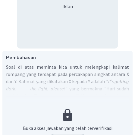
Iklan
Pembahasan
Soal di atas meminta kita untuk melengkapi kalimat
rumpang yang terdapat pada percakapan singkat antara X
dan Y. Kalimat yang dikatakan X kepada Y adalah "
It’s getting
dark. ____ the light, please!
" yang bermakna "Hari sudah
mulai gelap. Tolong ... lampunya!" Kemudian Y menjawab
dengan kalimat "All right." atau "Baiklah."
Dari percakapan tersebut dapat kita ketahui bahwa X
meminta bantuan
atau
making request
kepada Y. Salah
satu ekspresi yang digunakan ketika
making request
atau
Buka akses jawaban yang telah terverifikasi
asking someone to do something
adalah dengan