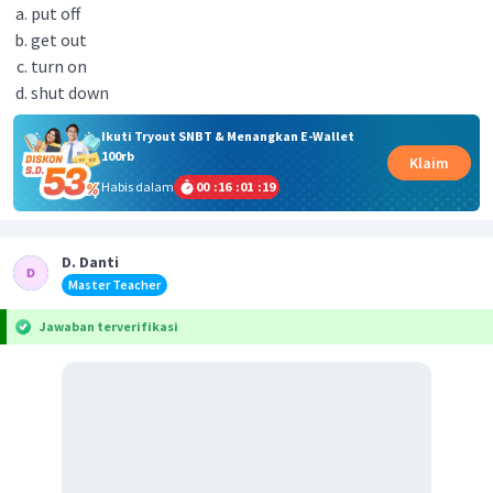
put off
get out
turn on
shut down
Ikuti Tryout SNBT & Menangkan E-Wallet
100rb
Klaim
Habis dalam
00
:
16
:
01
:
19
D. Danti
Master Teacher
Jawaban terverifikasi