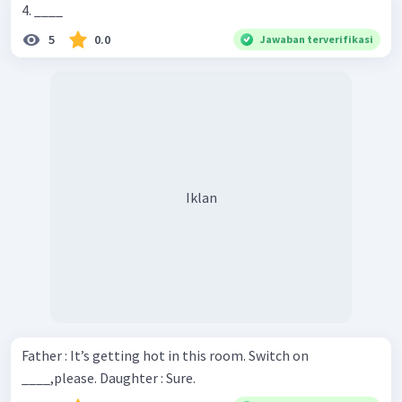
4. ____
5
0.0
Jawaban terverifikasi
Iklan
Father : It’s getting hot in this room. Switch on
____,please. Daughter : Sure.