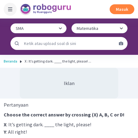
Masuk
Beranda
X : It’s getting dark. ____ the light, please! ...
Iklan
Pertanyaan
Choose the correct answer by crossing (X) A, B, C or D!
X
: It’s getting dark. ____ the light, please!
Y
: All right!