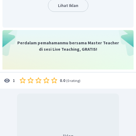
menggunakan
kalimat perintah
atau
imperative sentence
Lihat Iklan
yang berpola
INFINITIVE + OBJECT
tanpa ada
subject
. Arti
darikata-kata dalam pilihan jawaban adalah:
put off
(
matikan
),
get out
(
keluar
),
turn on
(
nyalakan
), dan
shut
down
(
matikan
).
Sehingga dapat kita simpulkan
bahwa
turn on
atau
Perdalam pemahamanmu bersama Master Teacher
nyalakan merupakan kata yang sesuai dan dapat
di sesi Live Teaching, GRATIS!
melengkapi kalimat pada dialog tersebut di atas.
Dengan demikian, jawaban yang benar adalah C.
0.0
1
(
0 rating
)