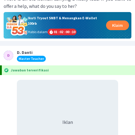
offer a help, what do you say to her?
Ikuti Tryout SNBT & Menangkan E-Wallet
100rb
Klaim
Habis dalam
01
:
02
:
00
:
10
D. Danti
Master Teacher
Jawaban terverifikasi
Iklan