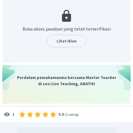
padanya?". Berdasarkan situasi tersebut, contoh kalimat
tawaran bantuan adalah
"Can I help you to carry it?"
yang
artinya "Dapatkah aku membantumu untuk
membawanya?".
Buka akses jawaban yang telah terverifikasi
Jadi, contoh jawaban yang benar adalah
"Can I help you
to carry it?".
Lihat Iklan
Perdalam pemahamanmu bersama Master Teacher
di sesi Live Teaching, GRATIS!
5.0
1
(
1 rating
)