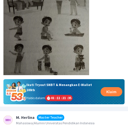
Ikuti Tryout SNBT & Menangkan E-Wallet
100rb
Klaim
Habis dalam
01
:
11
:
21
:
35
M. Herlina
Master Teacher
Mahasiswa/Alumni Universitas Pendidikan Indonesia