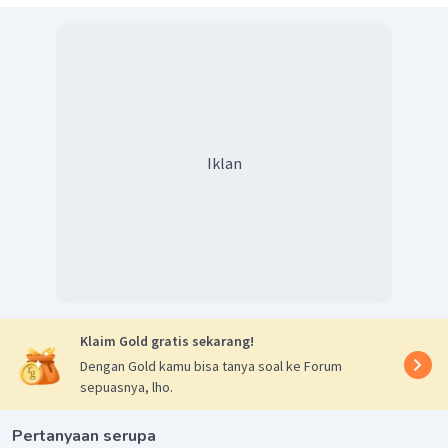
Iklan
Klaim Gold gratis sekarang!
Dengan Gold kamu bisa tanya soal ke Forum
sepuasnya, lho.
Pertanyaan serupa