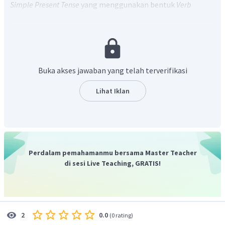
Simple Present Tense
yang menggunakan bentuk
Verb
1.
Berikut adalah kalimat yang bisa kita tuliskan.
I wake up at 5 o'clock.
(Saya bangun jam 5 pagi.)
I brush my teeth.
(Saya menggosok gigiku.)
I do simple exercise.
(Saya melakukan latihan
Buka akses jawaban yang telah terverifikasi
sederhana.)
I drink milk.
(Saya minum susu.)
Lihat Iklan
I eat breakfast.
(Saya makan sarapan.)
I play some blocks.
(Saya memainkan beberapa
blok.)
I play with my cat.
(Saya bermain dengan kucing
saya.)
Perdalam pemahamanmu bersama Master Teacher
di sesi Live Teaching, GRATIS!
0.0
2
(
0 rating
)