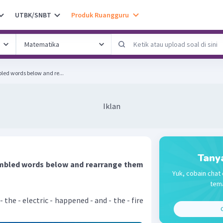
UTBK/SNBT
Produk Ruangguru
bled words below and re...
Iklan
Tany
jumbled words below and rearrange them
Yuk, cobain chat 
tema
 the - electric - happened - and - the - fire
C