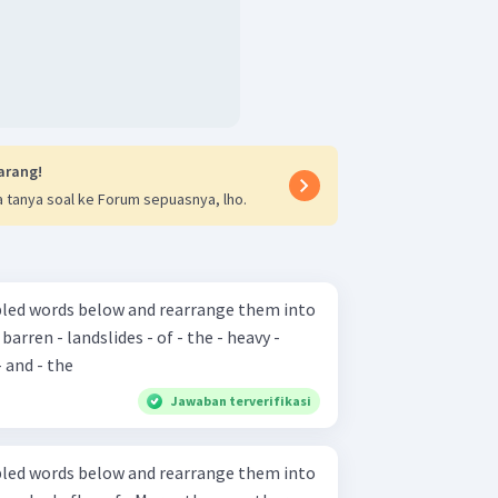
arang!
 tanya soal ke Forum sepuasnya, lho.
bled words below and rearrange them into
- and - the
Jawaban terverifikasi
bled words below and rearrange them into