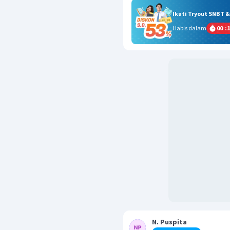
Ikuti Tryout SNBT 
Habis dalam
00
:
1
N. Puspita