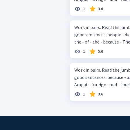
1
3.6
Work in pairs. Read the jum
good sentences. people - diarrhea - many - are - lack - suffer - from -
the - of - the - because - The
1
5.0
Work in pairs. Read the jum
good sentences. because - are - beauty - coral - many - there - both -
Ampat - foreign - and - tourist 
1
3.6