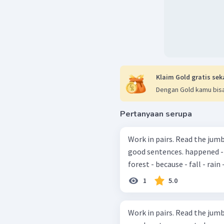
Klaim Gold gratis sek
Dengan Gold kamu bisa
Pertanyaan serupa
Work in pairs. Read the jum
good sentences. happened - barren - landslides - of - the - heavy -
forest - because - fall - rain 
1
5.0
Work in pairs. Read the jum