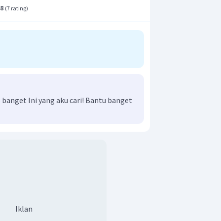
.8
(
7 rating
)
anget Ini yang aku cari! Bantu banget
Iklan