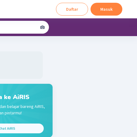
Daftar
Masuk
a ke AiRIS
dan belajar bareng AiRIS,
n pintarmu!
hat AiRIS