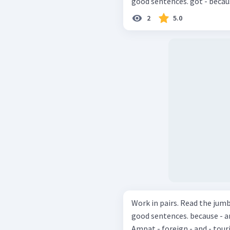
good sentences.
2
5.0
Work in pairs. Read the jum
good sentences. because - are - beauty - coral - many - there - both -
Ampat - foreign - and - tourist 