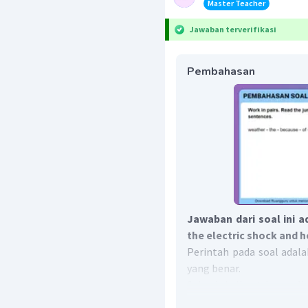
Master Teacher
Jawaban terverifikasi
Pembahasan
Jawaban dari soal ini 
the electric shock and h
Perintah pada soal adal
yang benar.
Sebuah kalimat harus di
kata kerja atau
Verb. Sub