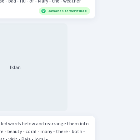
 got - because - bad - flu - of - Mary - the - weather
Jawaban terverifikasi
Iklan
bled words below and rearrange them into
- visit - Raja - local - ...