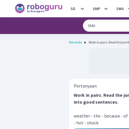
SD
SMP
SMA
Beranda
Work in pairs. Read the jum
Pertanyaan
Work in pairs. Read the 
into good sentences.
weather - the - because - of -
- hot - shock