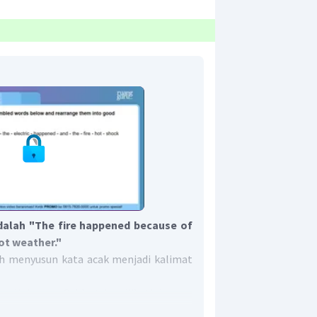
adalah "The fire happened because of
ot weather."
ah menyusun kata acak menjadi kalimat
awali dengan
Subject
dan diikuti dengan
ject
pada soal adalah
The fire
, dan
Verb-