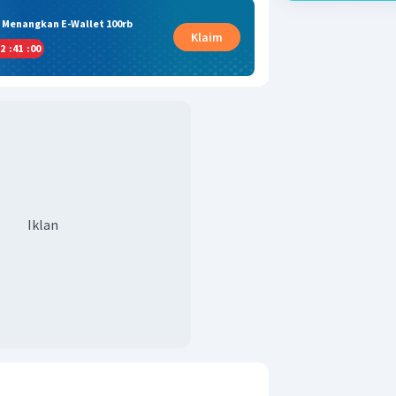
& Menangkan E-Wallet 100rb
Klaim
2
:
40
:
59
Iklan