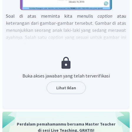
Soal di atas meminta kita menulis
caption
atau
keterangan dari gambar-gambar tersebut. Gambar di atas
menunjukkan seorang anak laki-laki yang sedang merawat
ayahnya. Salah satu
caption
yang sesuai untuk gambar ini
adalah "Seorang ayah hanya akan menjadi ayah untuk
waktu yang singkat, tapi dia adalah pahlawan bagi anak
laki-lakinya selamanya". - Amy Hoover
Jadi, dalam Bahasa Inggris, kita bisa menyatakan
jawabannya dengan
Buka akses jawaban yang telah terverifikasi
“A Father may only be a dad for a little
Lihat Iklan
while, but he is a son hero’s forever."
- Amy Hoover
Perdalam pemahamanmu bersama Master Teacher
di sesi Live Teaching, GRATIS!