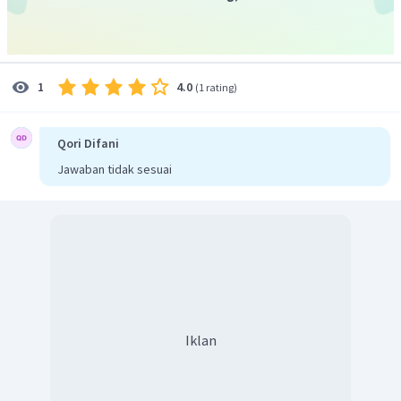
4.0
1
(
1 rating
)
Qori Difani
Jawaban tidak sesuai
Iklan