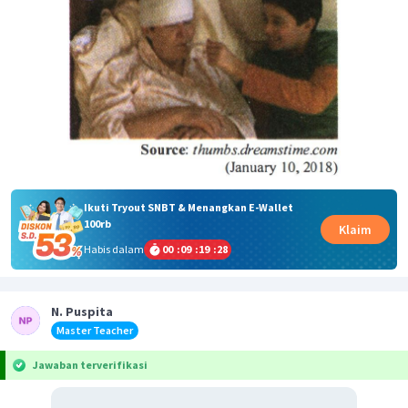
Ikuti Tryout SNBT & Menangkan E-Wallet
100rb
Klaim
Habis dalam
00
:
09
:
19
:
28
N. Puspita
Master Teacher
Jawaban terverifikasi