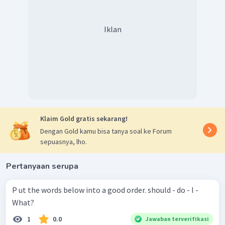
Iklan
Klaim Gold gratis sekarang!
Dengan Gold kamu bisa tanya soal ke Forum
sepuasnya, lho.
Pertanyaan serupa
P ut the words below into a good order. should - do - I -
What?
1
0.0
Jawaban terverifikasi