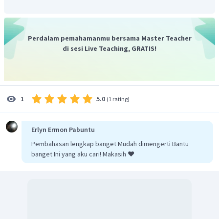
Dengan demikian, jawaban yang benar adalah
Then, you
should pack it with bubble wrap.
Perdalam pemahamanmu bersama Master Teacher
di sesi Live Teaching, GRATIS!
5.0
1
(
1 rating
)
Erlyn Ermon Pabuntu
Pembahasan lengkap banget Mudah dimengerti Bantu
banget Ini yang aku cari! Makasih ❤️