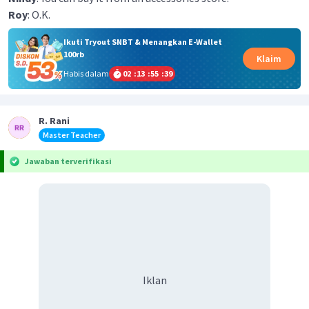
Roy
: O.K.
Ikuti Tryout SNBT & Menangkan E-Wallet
100rb
Klaim
Habis dalam
02
:
13
:
55
:
38
R. Rani
Master Teacher
Jawaban terverifikasi
Iklan