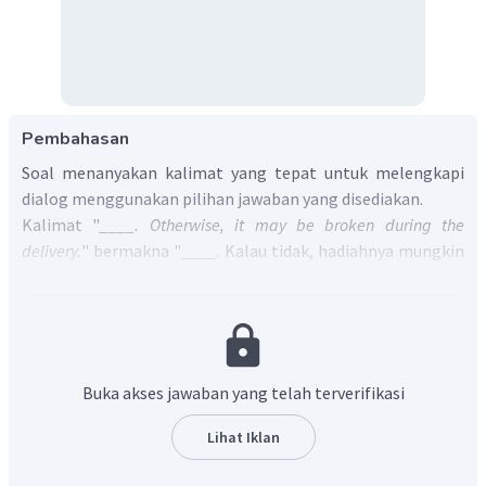
Pembahasan
Soal menanyakan kalimat yang tepat untuk melengkapi
dialog menggunakan pilihan jawaban yang disediakan.
Kalimat "
____. Otherwise, it may be broken during the
delivery.
" bermakna "____. Kalau tidak, hadiahnya mungkin
bisa rusak selama pengiriman."
Berdasarkan konteksnya dapat diketahui bahwa Roy akan
mengirimkan hadiah kepada temannya di Medan melalui
jasa kurir. Sehingga, Nindy mungkin
memberinya saran
atau
giving suggestion
terkait dengan pengemasannya.
Buka akses jawaban yang telah terverifikasi
Saran yang paling mungkin diberikan Nindy yang terdapat
pada pilihan jawaban adalah
Then, you should pack it with
Lihat Iklan
bubble wrap
atau
Kalau begitu, kamu mungkin harus
mengemasnya dengan pembungkus gelembung.