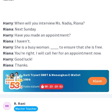
Harry
: When will you interview Ms. Nadia, Riana?
Riana
: Next Sunday.
Harry
: Have you made an appointment?
Riana
: I haven't.
Harry
: She is a busy woman. ____ to ensure that she is free.
Riana
: You're right. I will call her for an appointment now.
Harry
: Good luck!
Riana
: Thanks.
Ikuti Tryout SNBT & Menangkan E-Wallet
100rb
Klaim
Habis dalam
00
:
13
:
10
:
52
R. Rani
Master Teacher