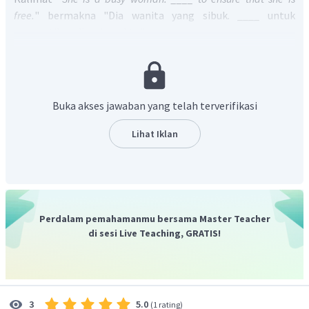
free.
" bermakna "Dia wanita yang sibuk. ____ untuk
memastikan dia ada waktu."
Berdasarkan konteksnya dapat diketahui bahwa Riana akan
mewawancarai Ms. Nadia, wanita yang sibuk. Sehingga,
Harry memerintahkan Riana untuk membuat janji.
Ungkapan perintah
ini disebut sebagai
showing
Buka akses jawaban yang telah terverifikasi
obligation
yang salah satu ungkapannya menggunakan
frasa
have to
.
Lihat Iklan
Sehingga, perintah yang paling mungkin diberikan Harry
yang terdapat pada pilihan jawaban adalah
You have to
make an appointment
atau
Kamu harus membuat janji.
Dengan demikian, jawaban yang benar adalah
You have
to make an appointment.
Perdalam pemahamanmu bersama Master Teacher
di sesi Live Teaching, GRATIS!
5.0
3
(
1 rating
)