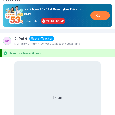
Ikuti Tryout SNBT & Menangkan E-Wallet
100rb
Klaim
Habis dalam
01
:
01
:
08
:
46
D. Putri
Master Teacher
Mahasiswa/Alumni Universitas Negeri Yogyakarta
Jawaban terverifikasi
Iklan