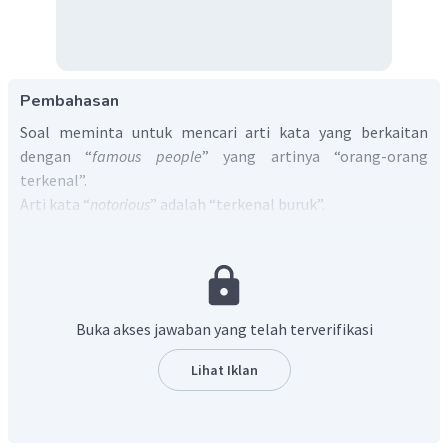
Pembahasan
Soal meminta untuk mencari arti kata yang berkaitan
dengan “
famous people
” yang artinya “orang-orang
terkenal”.
Arti kata “
notorious
” adalah “terkenal buruk”.
Jadi, jawaban yang benar yaitu
notorious
: terkenal
buruk.
Buka akses jawaban yang telah terverifikasi
Lihat Iklan